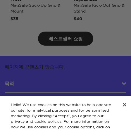
MagSafe Suck-Up Grip &
MagSafe Kick-Out Grip &
Mount
Stand
$35
$40
베스트셀러 쇼핑
페이지에 콘텐츠가 없습니다.
목적
Hello! We use cookies on this website to help operate
고객 서비스
our site, for analytical purposes and for personalised
marketing. By clicking “Accept”, you agree to our
privacy and cookie policies. For more information on
how we use cookies and your cookie options, click on
회사 소개