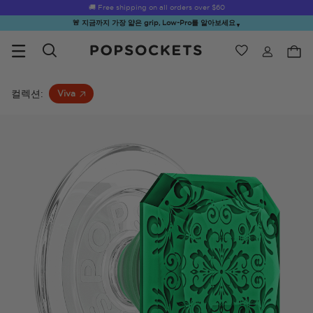
☀️
Summer Sendoff Sale
🚚 Free shipping on all orders over
is on 🚨 Up to 60% off
$60
🚨 지금까지 가장 얇은 grip, Low-Pro를 알아보세요
▼
위시리스트
Best Sellers
PopSockets 홈
컬렉션:
Viva
☀️ Summer
Hello Kitty®
Second
Sea Spell
Sug
Sendoff Sale
and Friends
Morning