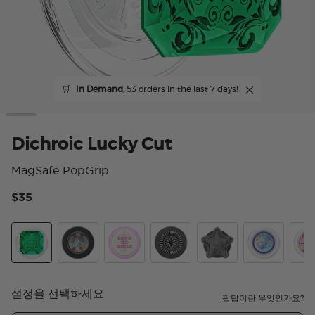
🛒
In Demand,
53 orders in the last 7 days!
Dichroic Lucky Cut
MagSafe PopGrip
$35
5 
Dichroic Lucky Cut
Tidepool Globe Rainbow Jackpot
Mirror Let's Go Girls
Enamel Stamped Black
Tidepool Squishy Sta
Disco Mirage
Jack
설정을 선택하세요
팝탑이란 무엇인가요?