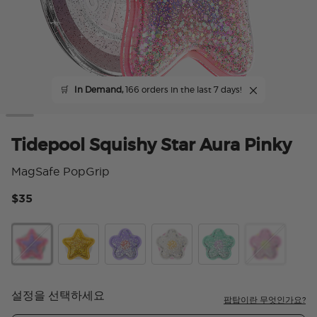
🛒
In Demand,
166 orders in the last 7 days!
Tidepool Squishy Star Aura Pinky
MagSafe PopGrip
$35
5 
Tidepool Squishy Star Aura Pinky
Tidepool Squishy Star Gold
Tidepool Squishy Daisy Lavender
Tidepool Squishy Daisy White
Tidepool Squishy Star
Tidepool Squ
설정을 선택하세요
팝탑이란 무엇인가요?