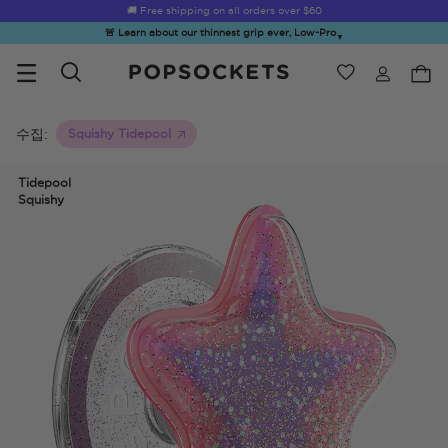
☀️
Summer Sendoff Sale
🚚 Free shipping on all orders over
is on 🚨 Up to 60% off
$60
🚨 Learn about our thinnest grip ever, Low-Pro
▼
위시리스트
Best Sellers
PopSockets 홈
수집:
Squishy Tidepool
Tidepool
Squishy
☀️ Summer
Hello Kitty®
Second
Sea Spell
Sug
Sendoff Sale
and Friends
Morning