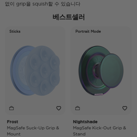
없이 grip을 squish할 수 있습니다
베스트셀러
Sticks
Portrait Mode
P
Frost
Nightshade
N
MagSafe Suck-Up Grip &
MagSafe Kick-Out Grip &
Ma
Mount
Stand
Po