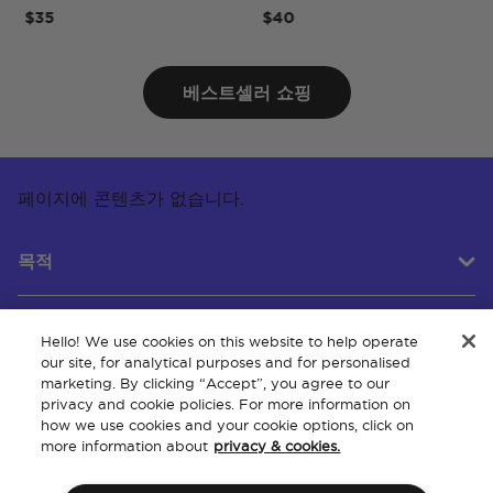
$35
$40
$
베스트셀러 쇼핑
페이지에 콘텐츠가 없습니다.
목적
Hello! We use cookies on this website to help operate
고객 서비스
our site, for analytical purposes and for personalised
marketing. By clicking “Accept”, you agree to our
privacy and cookie policies. For more information on
how we use cookies and your cookie options, click on
회사 소개
more information about
privacy & cookies.