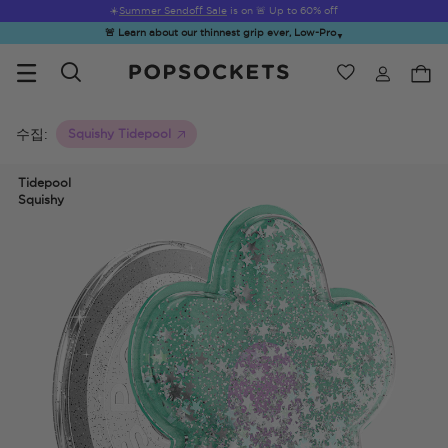
☀️
Summer Sendoff Sale
is on 🚨 Up to 60% off
🚨 Learn about our thinnest grip ever, Low-Pro
▼
위시리스트
Best Sellers
PopSockets 홈
수집:
Squishy Tidepool
Tidepool
Squishy
☀️ Summer
Hello Kitty®
Sea Spell
Sugar Rush
Kick-
Sendoff Sale
and Friends