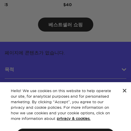
5
$40
$50
베스트셀러 쇼핑
페이지에 콘텐츠가 없습니다.
목적
Hello! We use cookies on this website to help operate
고객 서비스
our site, for analytical purposes and for personalised
marketing. By clicking “Accept”, you agree to our
privacy and cookie policies. For more information on
how we use cookies and your cookie options, click on
회사 소개
more information about
privacy & cookies.