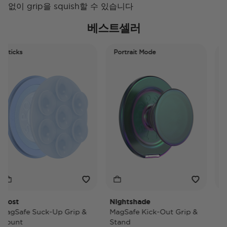
없이 grip을 squish할 수 있습니다
베스트셀러
icks
Portrait Mode
Port
ost
Nightshade
Nigh
gSafe Suck-Up Grip &
MagSafe Kick-Out Grip &
MagS
unt
Stand
PopW