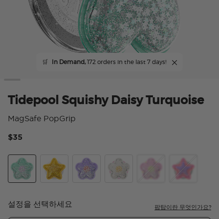
🛒
In Demand,
172 orders in the last 7 days!
Tidepool Squishy Daisy Turquoise
MagSafe PopGrip
$35
5 
Tidepool Squishy Star Daisy Turquoise
Tidepool Squishy Star Gold
Tidepool Squishy Daisy Lavender
Tidepool Squishy Daisy White
Tidepool Squishy Dai
Tidepool Squ
설정을 선택하세요
팝탑이란 무엇인가요?