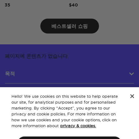
5
$40
$50
베스트셀러 쇼핑
페이지에 콘텐츠가 없습니다.
목적
Hello! We use cookies on this website to help operate
고객 서비스
our site, for analytical purposes and for personalised
marketing. By clicking “Accept”, you agree to our
privacy and cookie policies. For more information on
how we use cookies and your cookie options, click on
회사 소개
more information about
privacy & cookies.