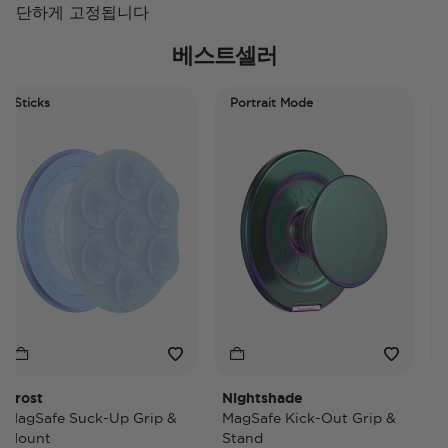
단하게 고정됩니다
베스트셀러
ticks
Portrait Mode
Port
ost
Nightshade
Nigh
gSafe Suck-Up Grip &
MagSafe Kick-Out Grip &
MagS
unt
Stand
PopW