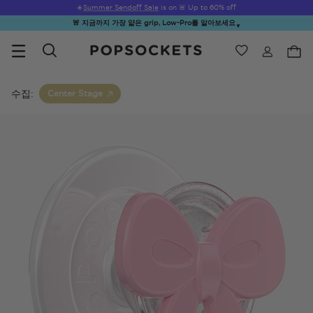
☀️
Summer Sendoff Sale
is on 🚨 Up to 60% off
🚨 지금까지 가장 얇은 grip, Low-Pro를 알아보세요
▼
위시리스트
Best Sellers
PopSockets 홈
수집:
Center Stage
☀️ Summer
Hello Kitty®
Sea Spell
Sugar Rush
Kick-
Sendoff Sale
and Friends