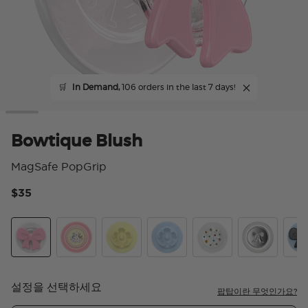
🛒
In Demand,
106 orders in the last 7 days!
Bowtique Blush
MagSafe PopGrip
$35
4.
Bowtique Blush
Kitty Cameo
BonBon Daisy Lemon Meringue
BonBon Daisy Bluebell
Acetate Prima Balleri
Enamel Thre
Bowt
설정을 선택하세요
팝탑이란 무엇인가요?