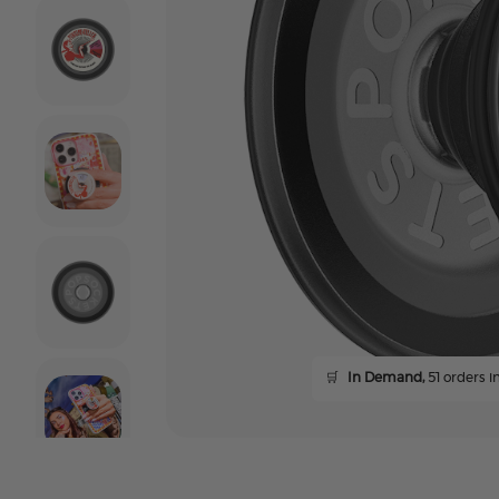
🛒
In Demand,
51 orders in