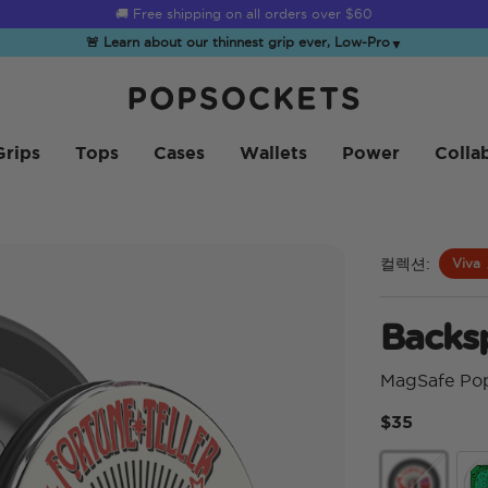
Summer Sendoff Sale
🚚 Free shipping on all orders over
$60
🚨 Learn about our thinnest grip ever, Low-Pro
▼
PopSockets 홈
Grips
Tops
Cases
Wallets
Power
Colla
컬렉션:
Viva
Backs
MagSafe Po
$35