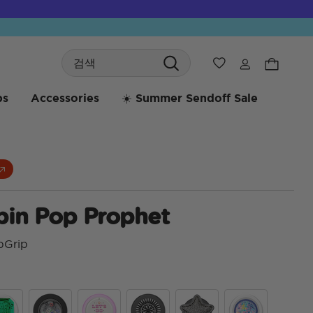
Search
위시리스트
bs
Accessories
☀️ Summer Sendoff Sale
pin Pop Prophet
pGrip
4.