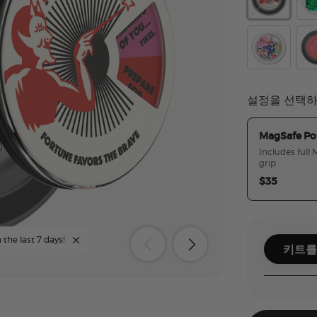
Backspin Po
Dic
Jackpot
Re
설정을 선택
MagSafe Po
Includes full
grip
$35
 the last 7 days!
키트를