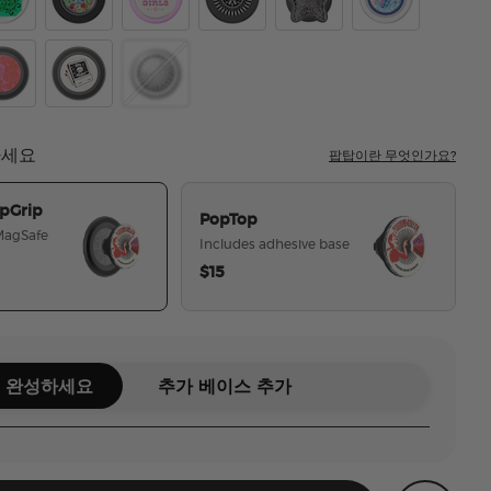
p Prophet
hroic Lucky Cut
Tidepool Globe Rainbow Jackpot
Mirror Let's Go Girls
Enamel Stamped Black
Tidepool Squishy Star of
Disco Mirage
d Room
Strike Twice
Enamel Rodeo Royalty
하세요
팝탑이란 무엇인가요?
pGrip
PopTop
 MagSafe
Includes adhesive base
$15
선택된
 완성하세요
추가 베이스 추가