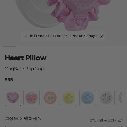
🛒
In Demand,
109 orders in the last 7 days!
Heart Pillow
MagSafe PopGrip
$35
3.
Heart Pillow
Bowtique Blush
Kitty Cameo
BonBon Daisy Lemon Mering
BonBon Daisy Bluebe
Acetate Prim
Enam
설정을 선택하세요
팝탑이란 무엇인가요?