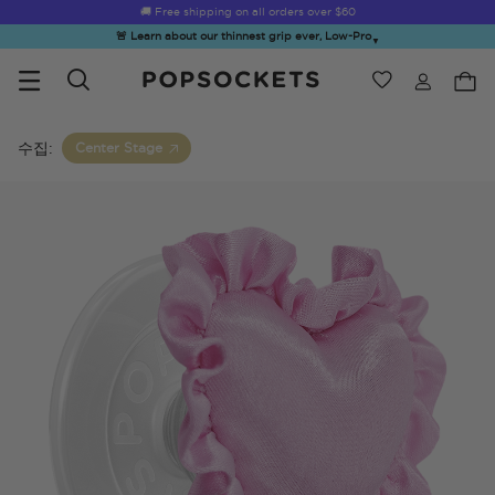
☀️
Summer Sendoff Sale
🚚 Free shipping on all orders over
is on 🚨 Up to 60% off
$60
🚨 Learn about our thinnest grip ever, Low-Pro
▼
위시리스트
Best Sellers
PopSockets 홈
수집:
Center Stage
☀️ Summer
Hello Kitty®
Second
Sea Spell
Sug
Sendoff Sale
and Friends
Morning