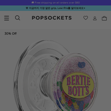
Summer Sendoff Sale
🚚 Free shipping on all orders over
$60
🚨 지금까지 가장 얇은 grip, Low-Pro를 알아보세요
▼
위시리스트
Best Sellers
PopSockets 홈
30% Off
☀️ Summer
Hello Kitty®
Second
Sea Spell
Sug
Sendoff Sale
and Friends
Morning