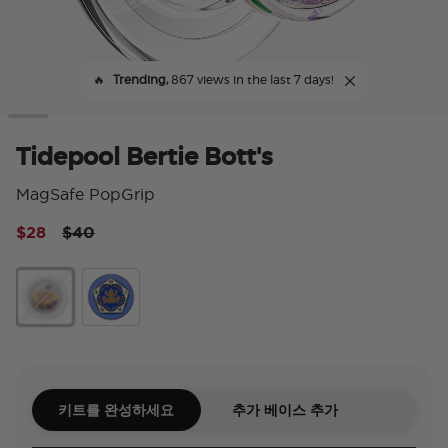
🔥
Trending,
867 views in the last 7 days!
Tidepool Bertie Bott's
MagSafe PopGrip
Price reduced from
to
$28
$40
3.
Tidepool Bertie Bott's
Enamel Chocolate Frog™
키트를 완성하세요
추가 베이스 추가