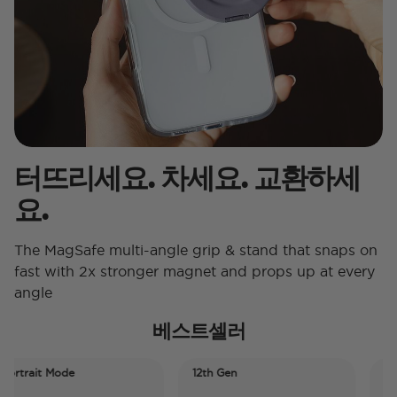
터뜨리세요. 차세요. 교환하세
요.
The MagSafe multi-angle grip & stand that snaps on
fast with 2x stronger magnet and props up at every
angle
베스트셀러
trait Mode
12th Gen