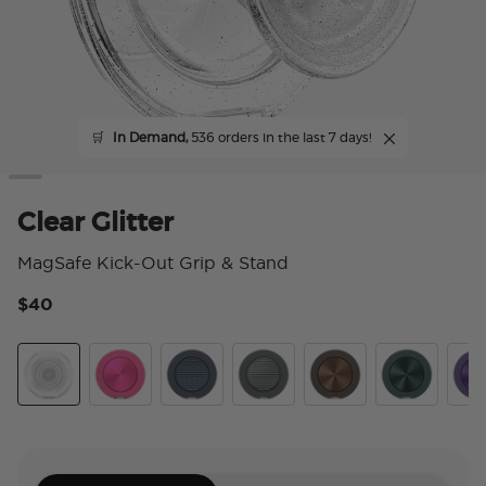
🛒
In Demand,
536 orders in the last 7 days!
Clear Glitter
MagSafe Kick-Out Grip & Stand
$40
4.
Clear Glitter
Aluminum Fuchsia
Aluminum Knurl Navy
Aluminum Knurl Gunmetal
Aluminum Cocoa
Aluminum Te
Alu