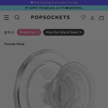
☀️
Summer Sendoff Sale
is on 🚨 Up to 60% off
🚨 지금까지 가장 얇은 grip, Low-Pro를 알아보세요
▼
위시리스트
Best Sellers
PopSockets 홈
컬렉션:
Bridal Pop
Kick-Out Grip & Stand
Portrait Mode
☀️ Summer
Hello Kitty®
Sea Spell
Sugar Rush
Kick-
Sendoff Sale
and Friends