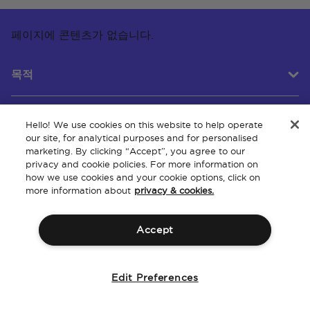
페이지에 콘텐츠가 없습니다.
목적
Hello! We use cookies on this website to help operate
고객 서비스
our site, for analytical purposes and for personalised
marketing. By clicking “Accept”, you agree to our
privacy and cookie policies. For more information on
how we use cookies and your cookie options, click on
회사 소개
more information about
privacy & cookies.
Accept
이용 약관
정책
지적 재산권
웹사이트 접근성
Edit Preferences