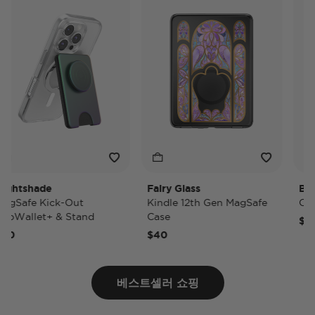
htshade
Fairy Glass
Black
Safe Kick-Out
Kindle 12th Gen MagSafe
Car &
Wallet+ & Stand
Case
$30
0
$40
베스트셀러 쇼핑