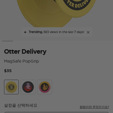
🔥
Trending,
583 views in the last 7 days!
Otter Delivery
MagSafe PopGrip
$35
4.
Otter Delivery
Light It Up
Lehabah
설정을 선택하세요
팝탑이란 무엇인가요?