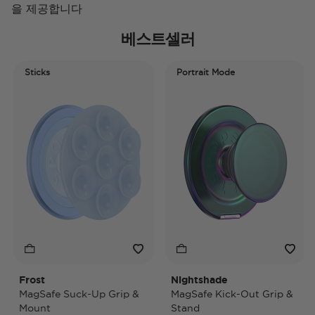
을 제공합니다
베스트셀러
Sticks
Portrait Mode
Frost
Nightshade
N
MagSafe Suck-Up Grip &
MagSafe Kick-Out Grip &
M
Mount
Stand
P