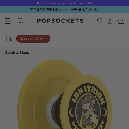
☀️
Summer Sendoff Sale
🚚 Free shipping on all orders over
is on 🚨 Up to 60% off
$60
🚨 지금까지 가장 얇은 grip, Low-Pro를 알아보세요
▼
위시리스트
Best Sellers
PopSockets 홈
수집:
Crescent City
Sarah J. Maas
☀️ Summer
Hello Kitty®
Sea Spell
Sugar Rush
Kick-
Sendoff Sale
and Friends