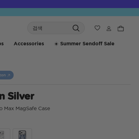
Search
위시리스트
bs
Accessories
☀️ Summer Sendoff Sale
rton
n Silver
ro Max MagSafe Case
5 