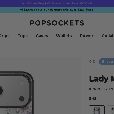
☀️
Summer Sendoff Sale
is on 🚨 Up to 60% off
🚨 Learn about our thinnest grip ever, Low-Pro
▼
PopSockets 홈
Grips
Tops
Cases
Wallets
Power
Colla
수집:
Bridge
Lady I
iPhone 17 P
$45