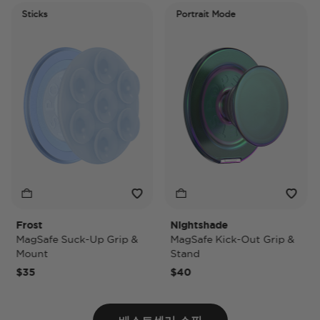
Sticks
Portrait Mode
Frost
Nightshade
N
MagSafe Suck-Up Grip &
MagSafe Kick-Out Grip &
M
Mount
Stand
P
$35
$40
$