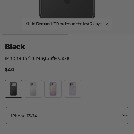
🛒
In Demand,
319 orders in the last 7 days!
Black
iPhone 13/14 MagSafe Case
$40
4.
Black
Clear
Aura
White Opalescent