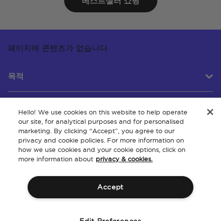
베스트셀러 쇼핑
페이지에 콘텐츠가 없습니다.
목적
Hello! We use cookies on this website to help operate
고객 서비스
our site, for analytical purposes and for personalised
marketing. By clicking “Accept”, you agree to our
privacy and cookie policies. For more information on
how we use cookies and your cookie options, click on
회사 소개
more information about
privacy & cookies.
Accept
이용 약관
정책
지적 재산권
웹사이트 접근성
Edit Preferences