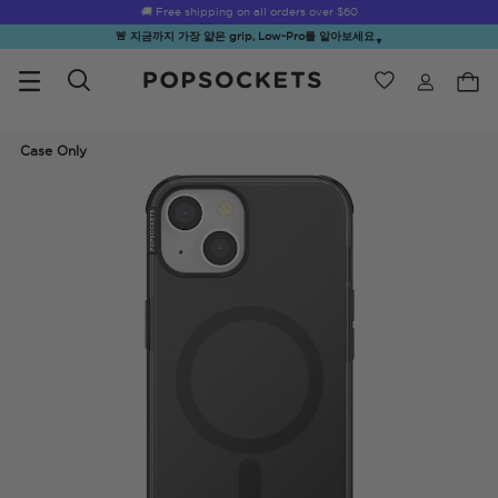
☀️
Summer Sendoff Sale
is on 🚨 Up to 60% off
🚨 지금까지 가장 얇은 grip, Low-Pro를 알아보세요
▼
위시리스트
Best Sellers
PopSockets 홈
Case Only
☀️ Summer
Hello Kitty®
Second
Sea Spell
Sug
Sendoff Sale
and Friends
Morning