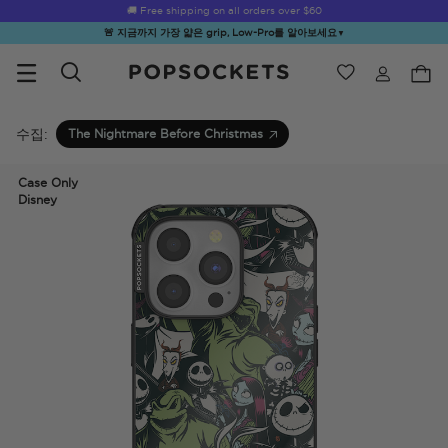
Summer Sendoff Sale
🚚 Free shipping on all orders over
$60
🚨 지금까지 가장 얇은 grip, Low-Pro를 알아보세요
▼
위시리스트
Best Sellers
PopSockets 홈
수집:
The Nightmare Before Christmas
Case Only
Disney
☀️ Summer
Hello Kitty®
Second
Sea Spell
Sug
Sendoff Sale
and Friends
Morning