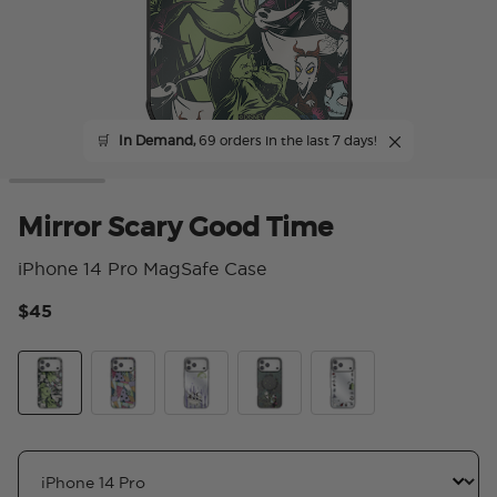
🛒
In Demand,
69 orders in the last 7 days!
Mirror Scary Good Time
iPhone 14 Pro MagSafe Case
$45
4.
Mirror Scary Good Time
Mirror Sally's Patchwork
Trio of Trouble
Eternally Yours
Mirror Squad Ghouls