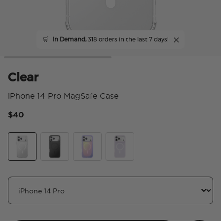
🛒
In Demand,
318 orders in the last 7 days!
Clear
iPhone 14 Pro MagSafe Case
$40
3.
Clear
Black
Aura
White Opalescent