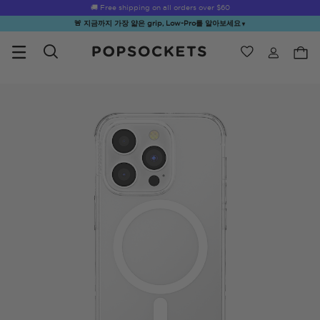
🚚 Free shipping on all orders over
$60
🚨 지금까지 가장 얇은 grip, Low-Pro를 알아보세요
▼
위시리스트
Best Sellers
PopSockets 홈
☀️ Summer
Hello Kitty®
Second
Sea Spell
Sug
Sendoff Sale
and Friends
Morning