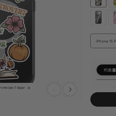
Cozy Booktr
The
Mirror Thorn
Mai
키트를
n the last 7 days!