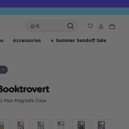
Search
위시리스트
bs
Accessories
☀️ Summer Sendoff Sale
h
Booktrovert
ro Max MagSafe Case
5 