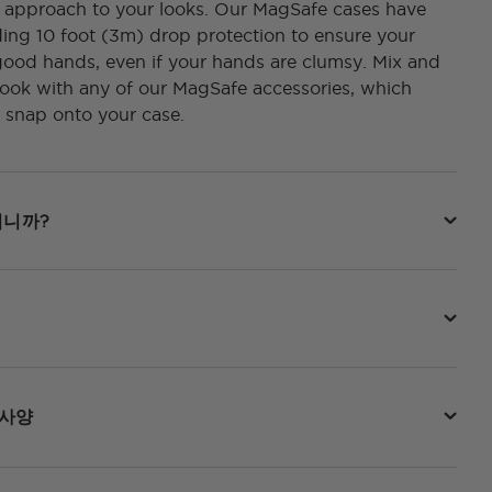
l approach to your looks. Our MagSafe cases have
ding 10 foot (3m) drop protection to ensure your
good hands, even if your hands are clumsy. Mix and
ook with any of our MagSafe accessories, which
 snap onto your case.
됩니까?
 사양