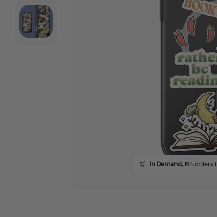
🛒
In Demand,
194 orders i