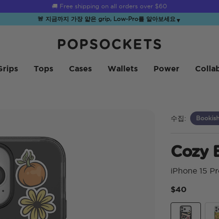
☀️
Summer Sendoff Sale
is on 🚨 Up to 60% off
🚨 지금까지 가장 얇은 grip, Low-Pro를 알아보세요
▼
PopSockets 홈
Grips
Tops
Cases
Wallets
Power
Colla
수집:
Bookis
Cozy 
iPhone 15 P
$40