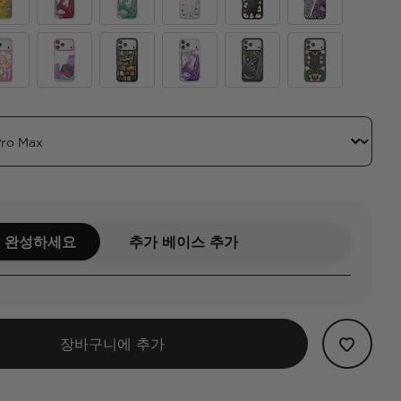
overt
 Reading Glade
Dragon Fire
Dragon Sage
Spooky Book Club
Spooky Book Club Smok
Mirror Thorny B
y Blade Forest
n Character Energy
Curled Up With A Good Book
Storied Shelves
Dragon Violet
Dragon Sterling
Moon Flower
 완성하세요
추가 베이스 추가
장바구니에 추가