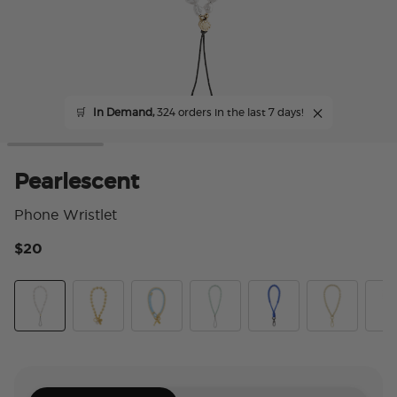
🛒
In Demand,
324 orders in the last 7 days!
Pearlescent
Phone Wristlet
$20
4.
Pearlescent
Gold Mariner Links
Fish On
Pool
King Cobra Cobalt
Gold Links
Rivi