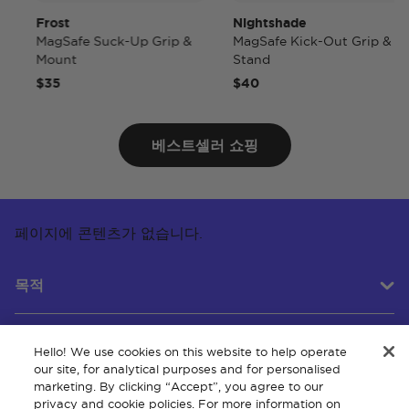
Frost
Nightshade
MagSafe Suck-Up Grip &
MagSafe Kick-Out Grip &
Mount
Stand
$35
$40
베스트셀러 쇼핑
페이지에 콘텐츠가 없습니다.
목적
Hello! We use cookies on this website to help operate
고객 서비스
our site, for analytical purposes and for personalised
marketing. By clicking “Accept”, you agree to our
privacy and cookie policies. For more information on