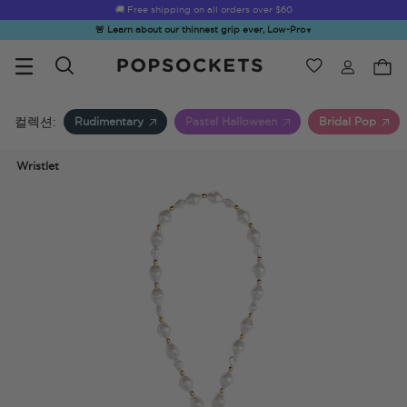
☀️
Summer Sendoff Sale
🚚 Free shipping on all orders over
is on 🚨 Up to 60% off
$60
🚨 Learn about our thinnest grip ever, Low-Pro
▼
위시리스트
Best Sellers
PopSockets 홈
컬렉션:
Rudimentary
Pastel Halloween
Bridal Pop
Wristlet
☀️ Summer
Hello Kitty®
Sea Spell
Sugar Rush
Kick-
Sendoff Sale
and Friends