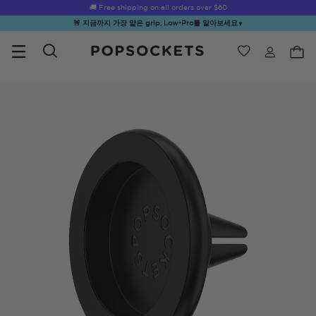
☀️
Summer Sendoff Sale
is on 🚨 Up to 60% off
🚨 지금까지 가장 얇은 grip, Low-Pro를 알아보세요
▼
위시리스트
Best Sellers
PopSockets 홈
☀️ Summer
Hello Kitty®
Second
Sea Spell
Sug
Sendoff Sale
and Friends
Morning