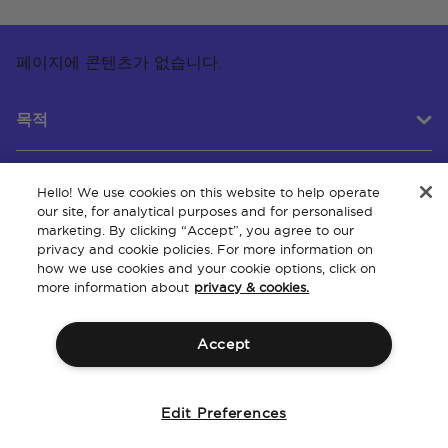
페이지에 콘텐츠가 없습니다.
목적
Hello! We use cookies on this website to help operate
고객 서비스
our site, for analytical purposes and for personalised
marketing. By clicking “Accept”, you agree to our
privacy and cookie policies. For more information on
how we use cookies and your cookie options, click on
회사 소개
more information about
privacy & cookies.
Accept
이용 약관
정책
지적 재산권
웹사이트 접근성
Edit Preferences