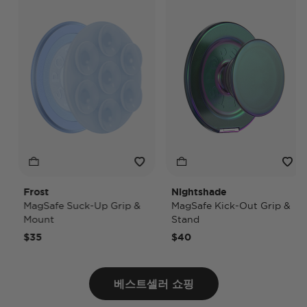
Frost
Nightshade
MagSafe Suck-Up Grip &
MagSafe Kick-Out Grip &
Mount
Stand
$35
$40
베스트셀러 쇼핑