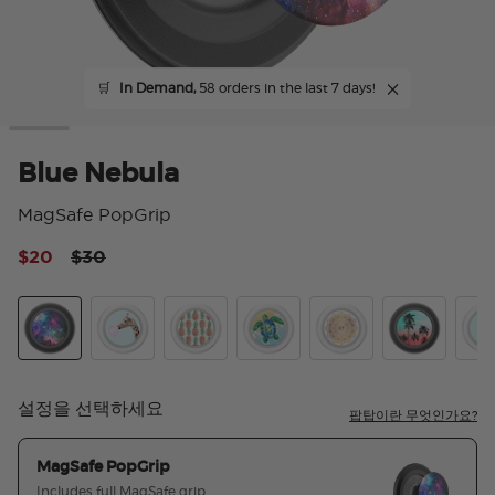
🛒
In Demand,
58 orders in the last 7 days!
Blue Nebula
MagSafe PopGrip
Price reduced from
to
$20
$30
4.
Blue Nebula
Bubblegum Giraffe
Pineapple Pattern
Tortuga
Golden Silence
Tropical Sun
Lla
설정을 선택하세요
팝탑이란 무엇인가요?
MagSafe PopGrip
Includes full MagSafe grip