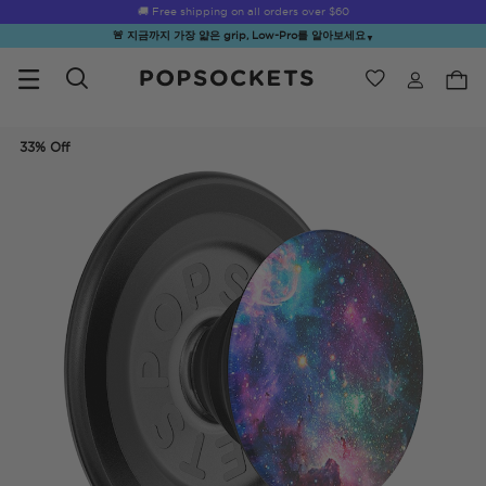
Summer Sendoff Sale
🚚 Free shipping on all orders over
$60
🚨 지금까지 가장 얇은 grip, Low-Pro를 알아보세요
▼
위시리스트
Best Sellers
PopSockets 홈
33% Off
☀️ Summer
Hello Kitty®
Second
Sea Spell
Sug
Sendoff Sale
and Friends
Morning