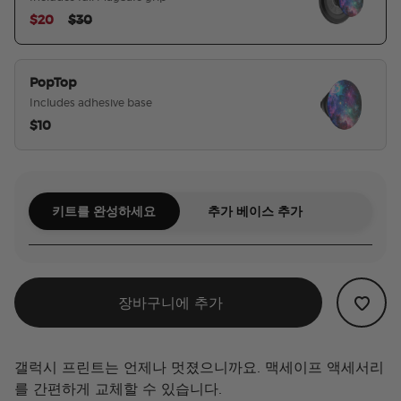
Price reduced from
to
$20
$30
선택된
PopTop
Includes adhesive base
$10
키트를 완성하세요
추가 베이스 추가
장바구니에 추가
갤럭시 프린트는 언제나 멋졌으니까요. 맥세이프 액세서리
를 간편하게 교체할 수 있습니다.