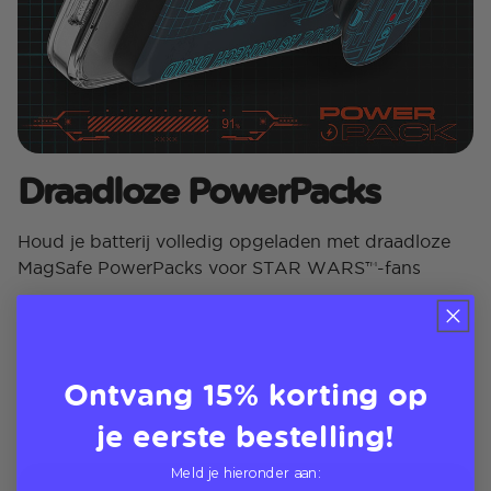
Draadloze PowerPacks
Houd je batterij volledig opgeladen met draadloze
MagSafe PowerPacks voor STAR WARS™-fans
Ontvang 15% korting op
je eerste bestelling!
Meld je hieronder aan: