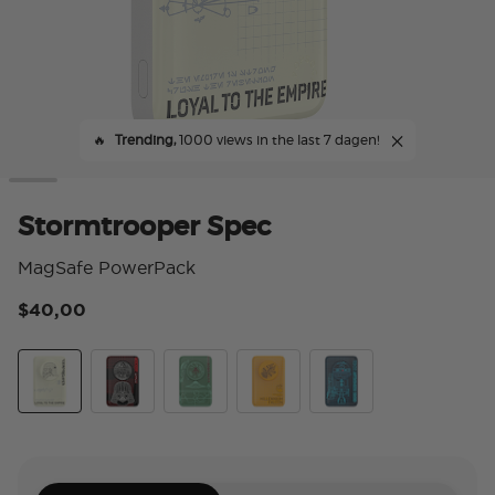
🔥
Trending,
1000 views in the last 7 dagen!
Stormtrooper Spec
MagSafe PowerPack
$40,00
4,9
Stormtrooper Spec
Vader Spec
Boba Fett Spec
Millennium Falcon Spec
R2 D2 Spec