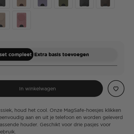
ck
Latte
Dusk
Fatigue
Obsidian Petrified
Cocoa Umber Pet
sil
e Petrified
Clay Rosa Fossil
 set compleet
Extra basis toevoegen
In winkelwagen
ssiek, houd het cool. Onze MagSafe-hoesjes klikken
eenvoudig aan en uit je telefoon en worden geleverd
assende houder. Geschikt voor drie pasjes voor
ebruik.