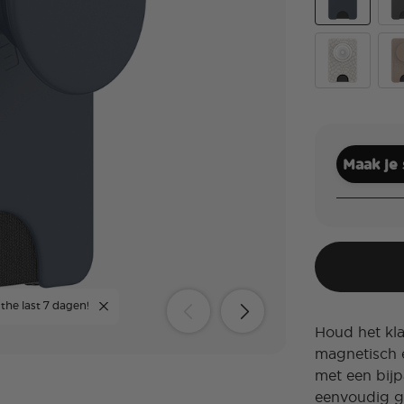
Navy
Bla
Horchata Fos
Latt
Maak je
 the last 7 dagen!
Houd het kla
magnetisch 
met een bijp
eenvoudig g