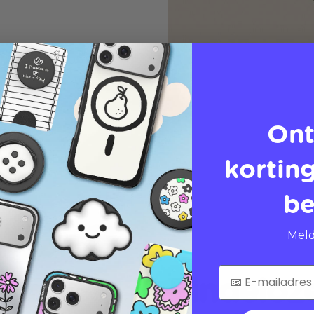
Ont
korting
be
Meld
Eindeloz