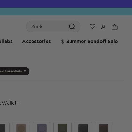
Search
Verlanglijst
llabs
Accessories
☀️ Summer Sendoff Sale
w Essentials
pWallet+
4,4 