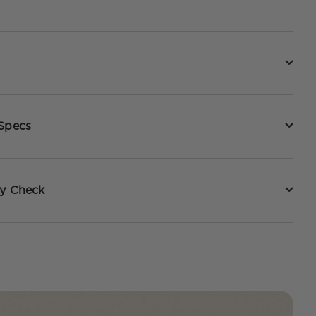
 Specs
ty Check