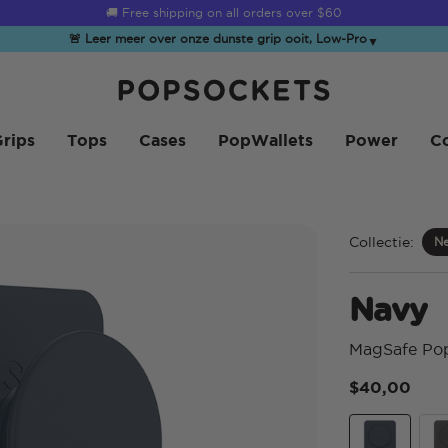
☀️
Summer Sendoff Sale
is on 🚨 Up to 60% off
🚨 Leer meer over onze dunste grip ooit, Low-Pro
▼
PopSockets Startpagina
rips
Tops
Cases
PopWallets
Power
Co
Collectie:
Ne
Navy
MagSafe Po
$40,00