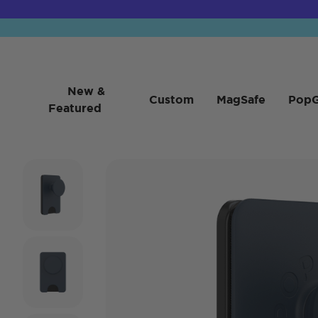
New &
Custom
MagSafe
PopG
Featured