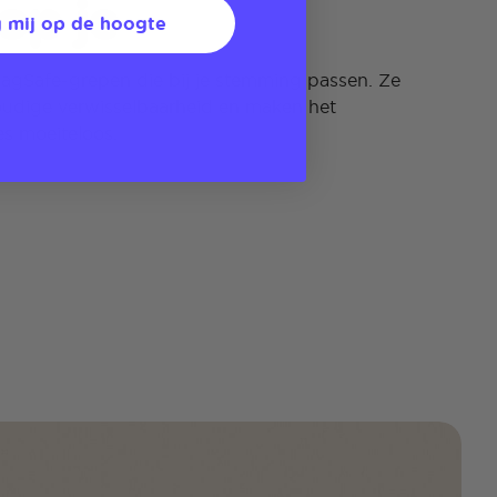
op je
 mij op de hoogte
 MagSafe-grepen die bij je stemming passen. Ze
oudige verwisselbaarheid en maken het
s moeiteloos.