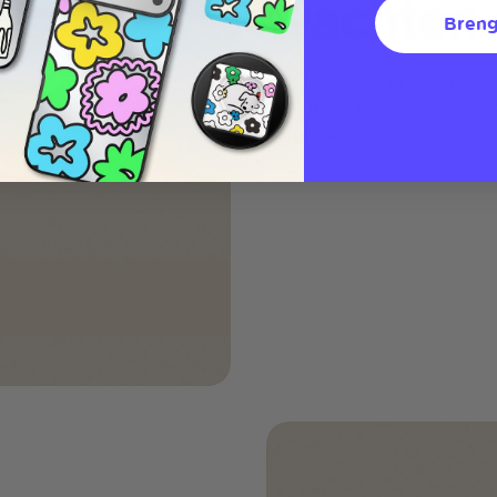
wachten 
Breng
Klik naadloos in stijl met
zijn ontworpen voor eenv
combineren van accessoire