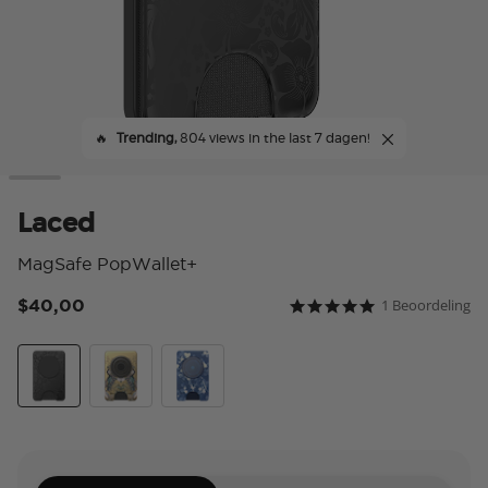
🔥
Trending,
804 views in the last 7 dagen!
Laced
MagSafe PopWallet+
$40,00
1 Beoordeling
4,4 van 5 klantbeoorde
5.0 star rating
Laced
Secret Garden
Phantom Aspen