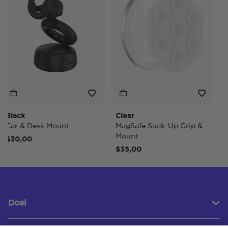
lack
Clear
Tid
ar & Desk Mount
MagSafe Suck-Up Grip &
Mag
Mount
30,00
$40
$35,00
Doel