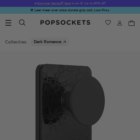
☀️
Summer Sendoff Sale
is on 🚨 Up to 60% off
🚨 Leer meer over onze dunste grip ooit, Low-Pro
▼
Verlanglijst
Bestsellers
PopSockets Startpagina
Collecties:
Dark Romance
☀️ Summer
Hello Kitty®
Second
Sea Spell
Sug
Sendoff Sale
and Friends
Morning