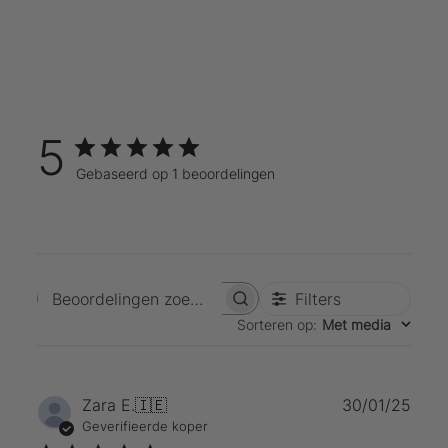
5
Gebaseerd op 1 beoordelingen
Filters
Beoordelingen zoeken
Sorteren op
:
Met media
Publ
Zara E.
🇮🇪
30/01/25
Geverifieerde koper