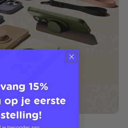
vang 15%
 op je eerste
stelling!
 je hieronder aan: