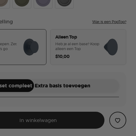
Navy
t Touch Latte
Soft Touch Fatigue
Soft Touch Dusk
Translucent Black
elling
Wat is een PopTop?
Alleen Top
repen. Zet
Heb je al een base? Koop
's go
alleen een Top
$10,00
geselecteerd
 set compleet
Extra basis toevoegen
In winkelwagen