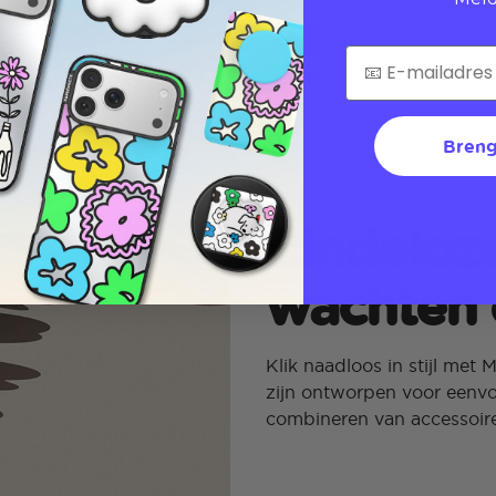
Breng
Eindeloz
wachten 
Klik naadloos in stijl met
zijn ontworpen voor eenv
combineren van accessoire