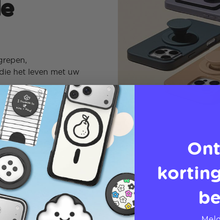
de
grepen,
die het leven met uw
Ont
korting
be
Meld