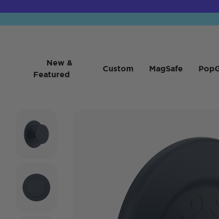
New &
Custom
MagSafe
PopG
Featured