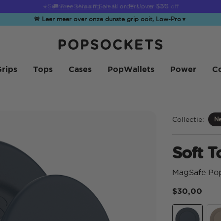
☀️
Summer Sendoff Sale
is on 🚨 Up to 60% off
🚨 Leer meer over onze dunste grip ooit, Low-Pro
▼
PopSockets Startpagina
rips
Tops
Cases
PopWallets
Power
Co
Collectie:
Ne
Soft 
MagSafe Po
$30,00