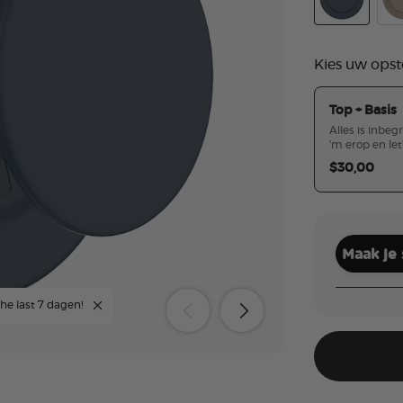
Soft Touch 
Sof
Kies uw opst
Top + Basis
Alles is inbeg
'm erop en let
$30,00
Maak je
he last 7 dagen!