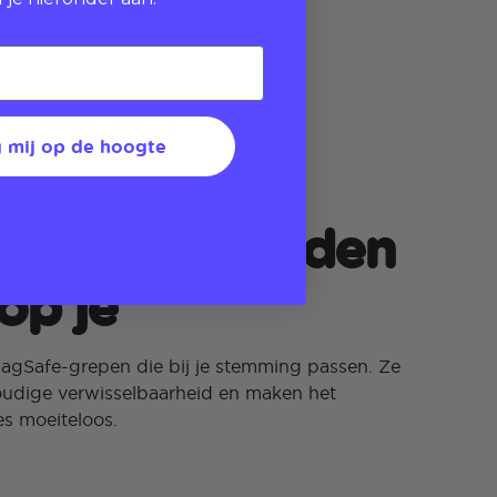
 mij op de hoogte
e mogelijkheden
op je
 MagSafe-grepen die bij je stemming passen. Ze
oudige verwisselbaarheid en maken het
s moeiteloos.