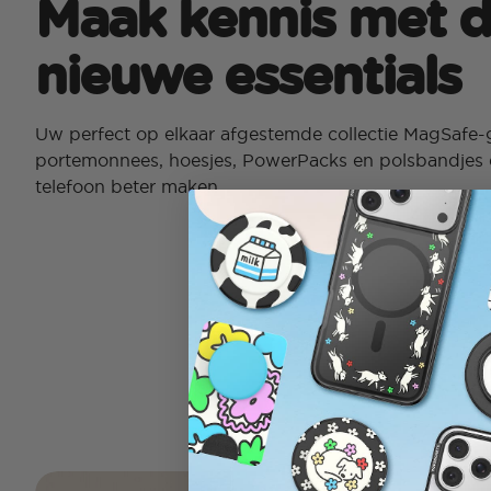
Maak kennis met 
nieuwe essentials
Uw perfect op elkaar afgestemde collectie MagSafe-
portemonnees, hoesjes, PowerPacks en polsbandjes 
telefoon beter maken