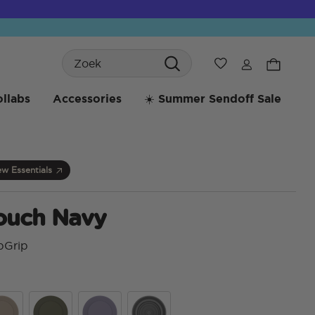
Search
Verlanglijst
llabs
Accessories
☀️ Summer Sendoff Sale
w Essentials
Touch Navy
pGrip
4,7 