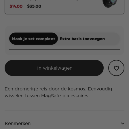
Price reduced from
to
$14,00
$35,00
geselecteerd
Maak je set compleet
Extra basis toevoegen
In winkelwagen
Een dromerige reis door de kosmos. Eenvoudig
wisselen tussen MagSafe-accessoires.
Kenmerken