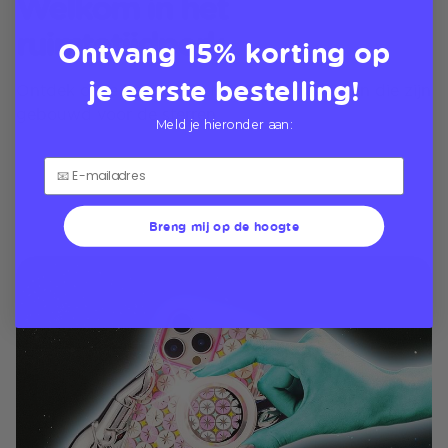
Welkom in het
ruimtetijdperk
Ontvang 15% korting op
je eerste bestelling!
Ontdek onze kosmische MagSafe-ontwerpen die zijn
gebouwd voor de sterren
Meld je hieronder aan:
Breng mij op de hoogte