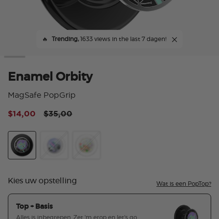
🔥
Trending,
1633 views in the last 7 dagen!
Enamel Orbity
MagSafe PopGrip
Price reduced from
to
$14,00
$35,00
4,3
Orbity
Galactic
Happy Galactic
Kies uw opstelling
Wat is een PopTop?
Top + Basis
Alles is inbegrepen. Zet 'm erop en let's go