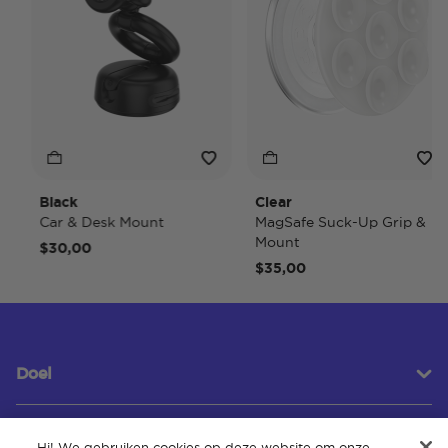
Black
Clear
Car & Desk Mount
MagSafe Suck-Up Grip &
Mount
$30,00
$35,00
Doel
Hi! We gebruiken cookies op deze website om onze