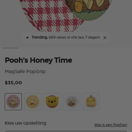
🔥
Trending,
989 views in the last 7 dagen!
Pooh's Honey Time
MagSafe PopGrip
$35,00
5 v
Pooh's Honey Time
Tidepool Winnie's World
Plush Pooh
Harvest Friends
PopOut Hunny Pot
Kies uw opstelling
Wat is een PopTop?