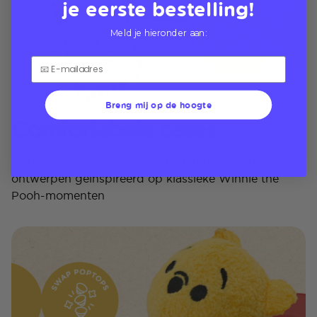
je eerste bestelling!
Meld je hieronder aan:
Breng mij op de hoogte
Comfortabele cases
MagSafe-cases met valbescherming van 3 meter en
ontwerpen geïnspireerd op klassieke Winnie the
Pooh-momenten