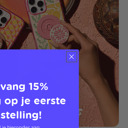
vang 15%
 op je eerste
stelling!
 je hieronder aan: