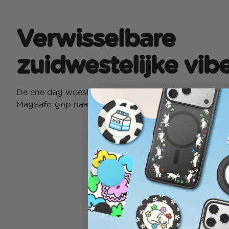
Verwisselbare
zuidwestelijke vib
De ene dag woestijnbloemen, de andere dag terracott
MagSafe-grip naar eigen wens.