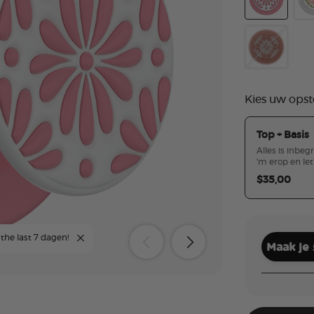
PopOut Glaz
Des
PopOut Glaz
Kies uw opst
Top + Basis
Alles is inbeg
'm erop en let
$35,00
 the last 7 dagen!
Maak je