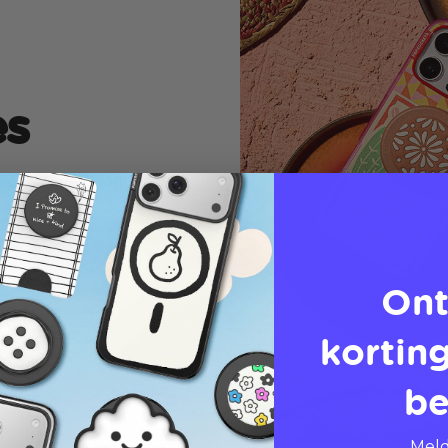
es
a tinten. Verander je
Ont
korting
be
Meld