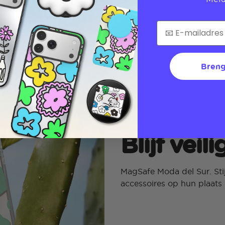
Breng
Blijf veil
MagSafe Moda del Sur. Sti
accessoires op hun plaats e