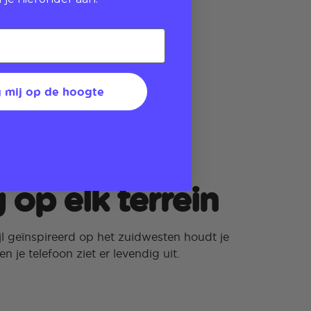
 mij op de hoogte
ig op elk terrein
jl geïnspireerd op het zuidwesten houdt je
n je telefoon ziet er levendig uit.