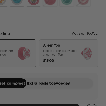
ed Putty
ert Garden
Acetate Turquoise
Lone Star
Aluminum Moire Putty
Aluminum Moire Turquoi
Plato Putty
ed Terracotta
elling
Wat is een PopTop?
Alleen Top
repen. Zet
Heb je al een base? Koop
's go
alleen een Top
$15,00
geselecteerd
 set compleet
Extra basis toevoegen