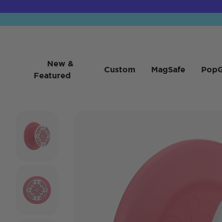
New &
Custom
MagSafe
PopG
Featured