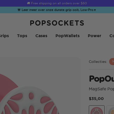
☀️
Summer Sendoff Sale
is on 🚨 Up to 60% off
🚨 Leer meer over onze dunste grip ooit, Low-Pro
▼
PopSockets Startpagina
rips
Tops
Cases
PopWallets
Power
Co
Collecties:
PopOu
MagSafe Po
$35,00