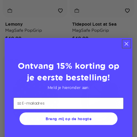
Lemony
Tidepool Lost at Sea
MagSafe PopGrip
MagSafe PopGrip
$40,00
$40,00
Disney
Ontvang 15% korting op
je eerste bestelling!
Meld je hieronder aan:
Breng mij op de hoogte