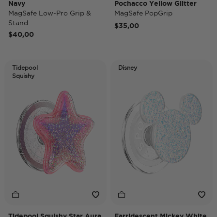
Navy
Pochacco Yellow Glitter
MagSafe Low-Pro Grip &
MagSafe PopGrip
Stand
$35,00
$40,00
Tidepool
Disney
Squishy
Tidepool Squishy Star Aura
Earridescent Mickey White