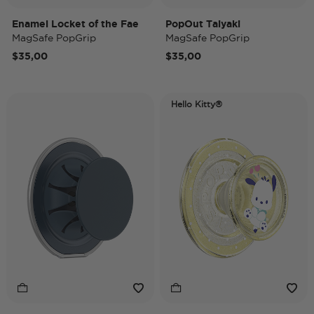
Enamel Locket of the Fae
PopOut Taiyaki
MagSafe PopGrip
MagSafe PopGrip
$35,00
$35,00
Hello Kitty®