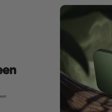
een
jken