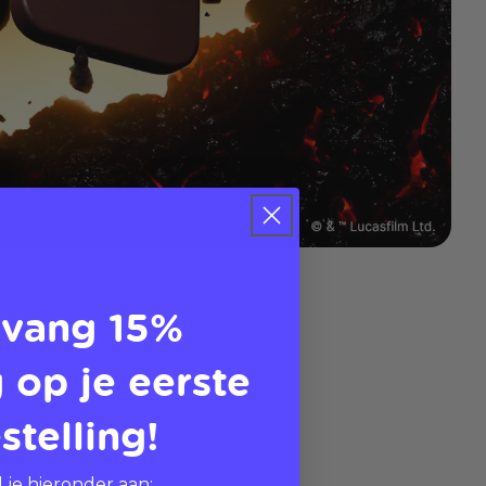
vang 15%
 op je eerste
stelling!
 je hieronder aan: