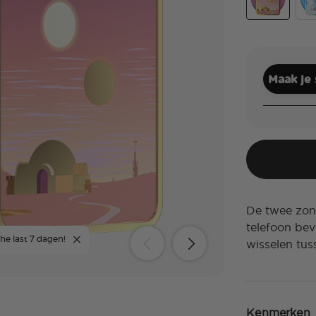
Welcome To 
Wel
Maak je
De twee zon
telefoon bev
he last 7 dagen!
wisselen tus
Kenmerken