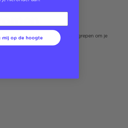
dromen
magnetisch en wissel tussen de handgrepen om je
 mij op de hoogte