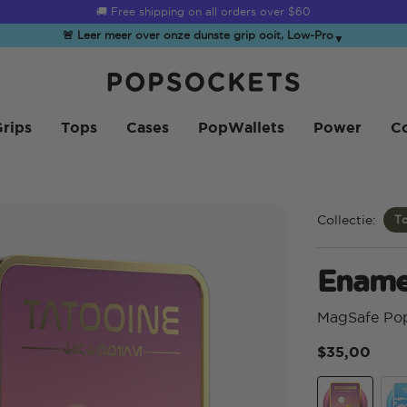
☀️
Summer Sendoff Sale
is on 🚨 Up to 60% off
🚨 Leer meer over onze dunste grip ooit, Low-Pro
▼
PopSockets Startpagina
rips
Tops
Cases
PopWallets
Power
Co
Collectie:
To
Ename
MagSafe Po
$35,00