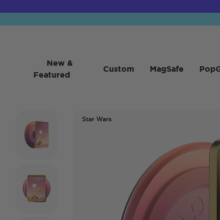
New &
Custom
MagSafe
PopG
Featured
Star Wars