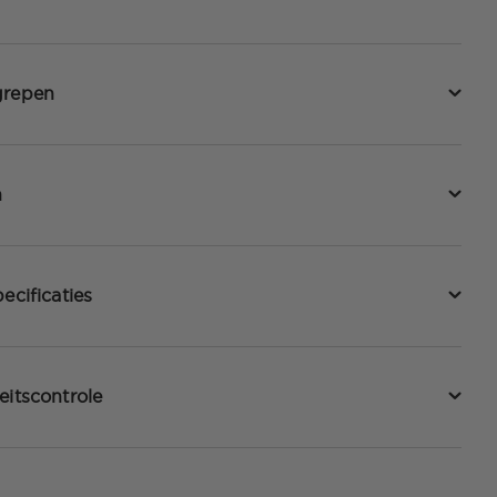
grepen
n
ecificaties
eitscontrole