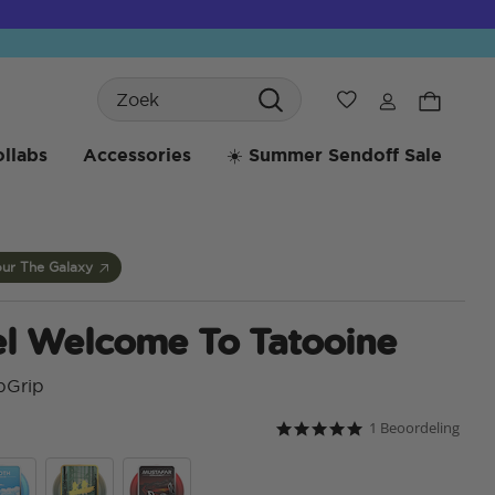
Search
Verlanglijst
llabs
Accessories
☀️ Summer Sendoff Sale
ur The Galaxy
l Welcome To Tatooine
pGrip
1 Beoordeling
3,1 van 5 klantbeoordelin
5.0 star rating