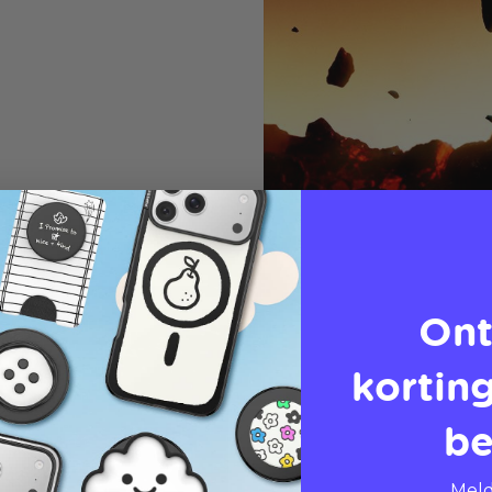
Ont
korting
be
Meld