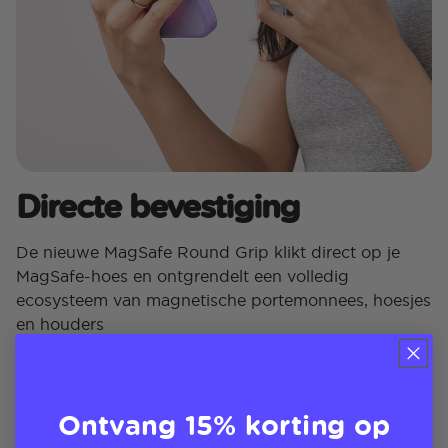
Directe bevestiging
De nieuwe MagSafe Round Grip klikt direct op je
MagSafe-hoes en ontgrendelt een volledig
ecosysteem van magnetische portemonnees, hoesjes
en houders
Ontvang 15% korting op