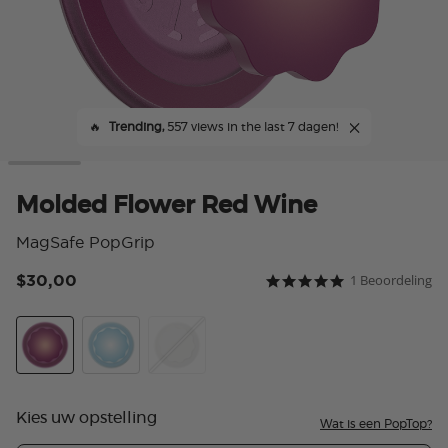
🔥
Trending,
557 views in the last 7 dagen!
Molded Flower Red Wine
MagSafe PopGrip
$30,00
1 Beoordeling
3,7 van 5 klantbeoorde
5.0 star rating
Red Wine
Blue Sigh
Horchata
Kies uw opstelling
Wat is een PopTop?