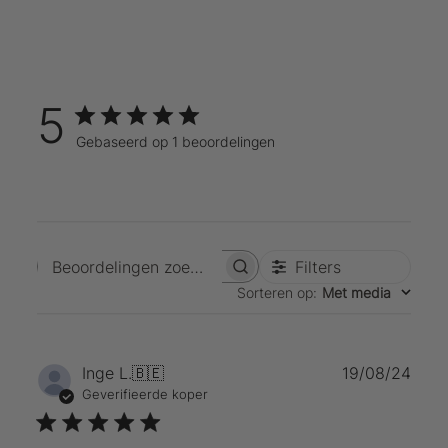
5
Gebaseerd op 1 beoordelingen
Filters
Beoordelingen zoeken
Sorteren op
:
Met media
Publ
Inge L.
🇧🇪
19/08/24
Geverifieerde koper