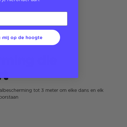
 mij op de hoogte
ming die
rt
lbescherming tot 3 meter om elke dans en elk
oorstaan