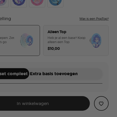
y
trix Mira
Huntrix Rumi
Saja Boys
Derpy Tiger
elling
Wat is een PopTop?
Alleen Top
repen. Zet
Heb je al een base? Koop
's go
alleen een Top
$10,00
geselecteerd
 set compleet
Extra basis toevoegen
In winkelwagen