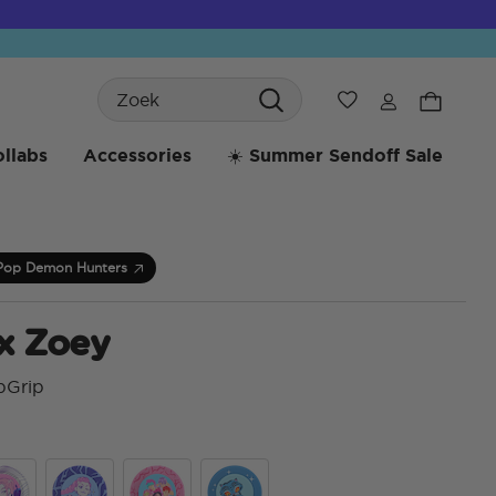
Search
Verlanglijst
llabs
Accessories
☀️ Summer Sendoff Sale
Pop Demon Hunters
ix Zoey
pGrip
3,6 