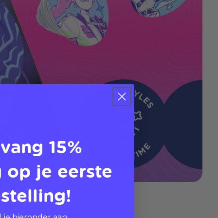
vang 15%
 op je eerste
stelling!
 je hieronder aan: