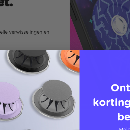
et.
lle verwisselingen en
Ont
korting
be
Meld