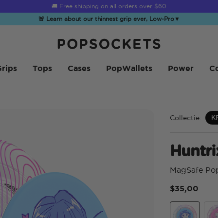
☀️
Summer Sendoff Sale
is on 🚨 Up to 60% off
🚨 Learn about our thinnest grip ever, Low-Pro
▼
PopSockets Startpagina
rips
Tops
Cases
PopWallets
Power
Co
Collectie:
K
Huntr
MagSafe Po
$35,00