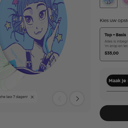
Huntrix Zoe
Hun
Kies uw opst
Top + Basis
Alles is inbeg
'm erop en let
$35,00
Maak je
 the last 7 dagen!