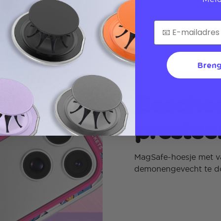
Breng
Bescher
prestee
MagSafe-hoesje met va
demonengevecht te d