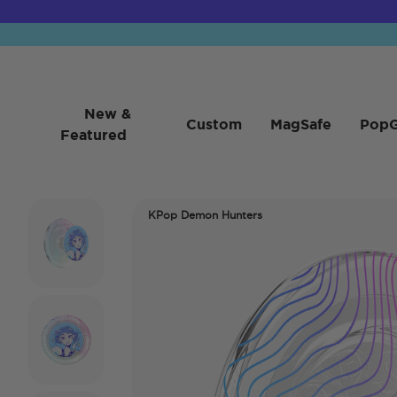
New &
Custom
MagSafe
PopG
Featured
KPop Demon Hunters