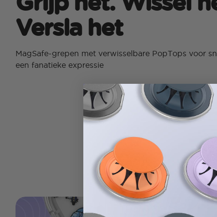
Grijp het. Wissel h
Versla het
MagSafe-grepen met verwisselbare PopTops voor sne
een fanatieke expressie