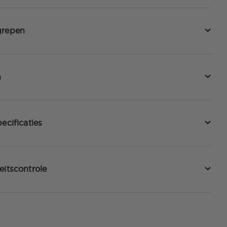
grepen
n
ecificaties
eitscontrole