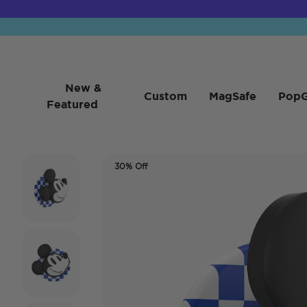
New &
Custom
MagSafe
PopG
Featured
30% Off