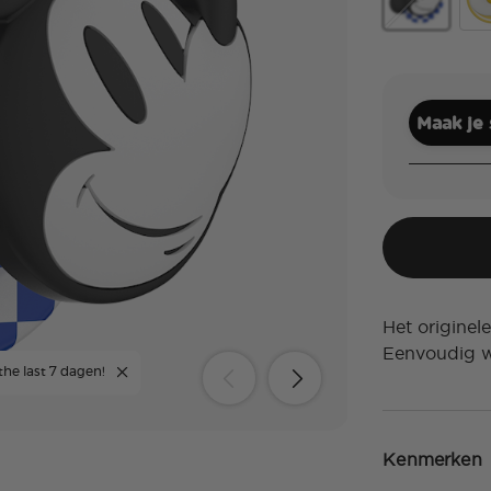
PopOut Clas
Pop
Maak je
Het origine
Eenvoudig w
the last 7 dagen!
Kenmerken