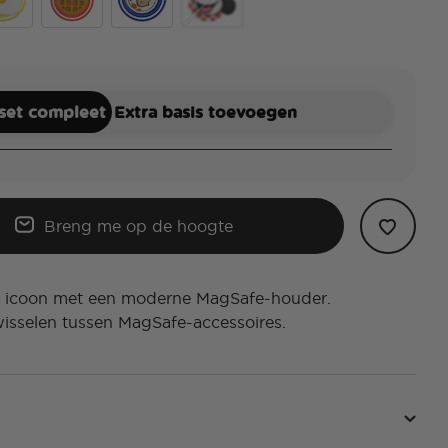
sic Mickey
Out Sunny Side Up
PopOut Mickey Waffle
Enamel Mickey Toast
PopOut Classic Minnie
 set compleet
Extra basis toevoegen
Breng me op de hoogte
le icoon met een moderne MagSafe-houder.
isselen tussen MagSafe-accessoires.