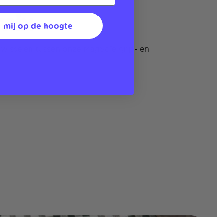
mix
 mij op de hoogte
 wisselen tussen onze MagSafe grip- en