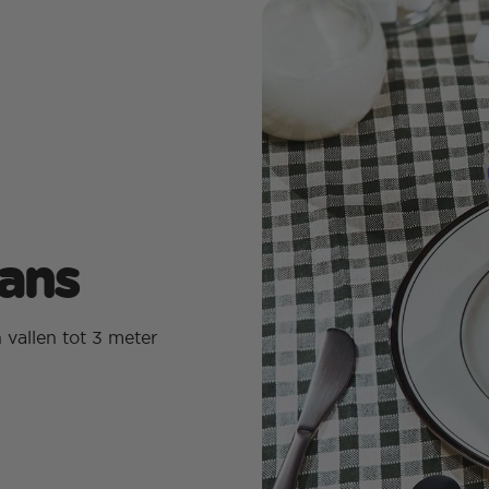
lans
vallen tot 3 meter