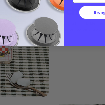
Ochtend
Breng
Magnetisch vastklikken en
portemonnee-ontwerpen