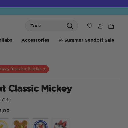
Search
Verlanglijst
llabs
Accessories
☀️ Summer Sendoff Sale
isney Breakfast Buddies
t Classic Mickey
pGrip
ice reduced from
to
5,00
4 va