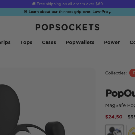
☀️
Summer Sendoff Sale
is on 🚨 Up to 60% off
🚨 Learn about our thinnest grip ever, Low-Pro
▼
PopSockets Startpagina
rips
Tops
Cases
PopWallets
Power
Co
Collecties:
D
PopOu
MagSafe Po
Pr
$24,50
$3