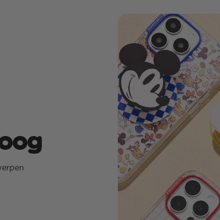
hoog
werpen