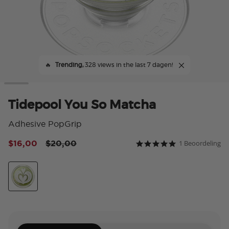
🔥
Trending,
328 views in the last 7 dagen!
Tidepool You So Matcha
Adhesive PopGrip
Price reduced from
to
$16,00
$20,00
1 Beoordeling
3,2 van 5 klantbeoorde
5.0 star rating
Tidepool You So Matcha