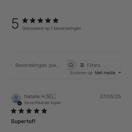
5
Gebaseerd op 1 beoordelingen
Filters
Beoordelingen zoeken
Sorteren op
:
Met media
Publ
Natalie H.
🇳🇱
07/05/25
Geverifieerde koper
Supertof!