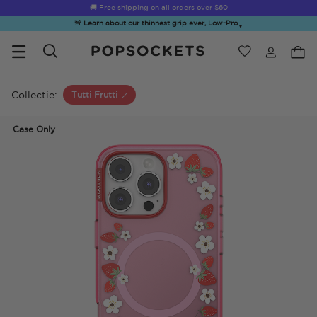
☀️
Summer Sendoff Sale
🚚 Free shipping on all orders over
is on 🚨 Up to 60% off
$60
🚨 Learn about our thinnest grip ever, Low-Pro
▼
Verlanglijst
Bestsellers
PopSockets Startpagina
Collectie:
Tutti Frutti
Case Only
☀️ Summer
Hello Kitty®
Second
Sea Spell
Sug
Sendoff Sale
and Friends
Morning