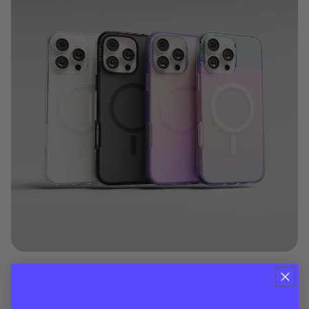
Fresh New Fit
Our iPhone 16 MagSafe cases are compatible with all