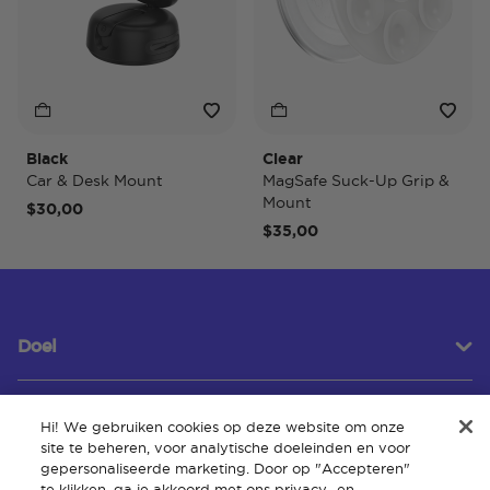
Black
Clear
Car & Desk Mount
MagSafe Suck-Up Grip &
Mount
$30,00
$35,00
Doel
Hi! We gebruiken cookies op deze website om onze
Klantenservice
site te beheren, voor analytische doeleinden en voor
gepersonaliseerde marketing. Door op "Accepteren"
te klikken, ga je akkoord met ons privacy- en