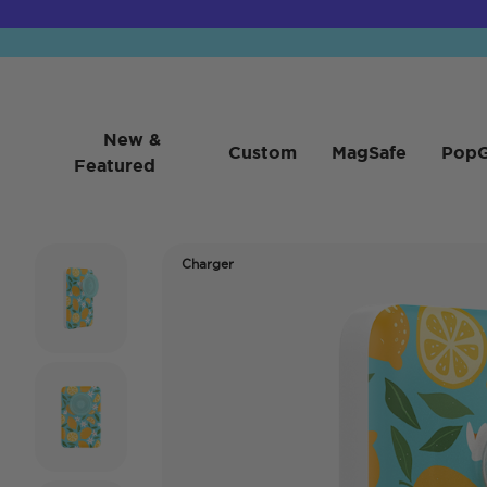
New &
Custom
MagSafe
PopG
Featured
Charger