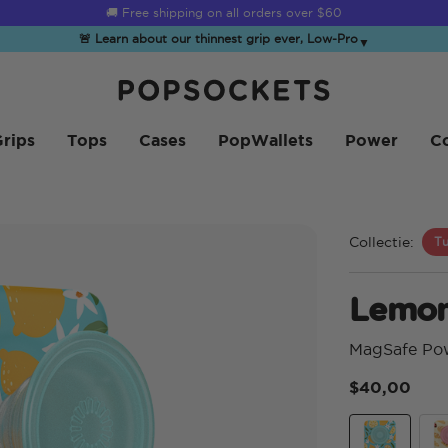
☀️
Summer Sendoff Sale
is on 🚨 Up to 60% off
🚨 Learn about our thinnest grip ever, Low-Pro
▼
PopSockets Startpagina
rips
Tops
Cases
PopWallets
Power
Co
Collectie:
Tu
Lemon
MagSafe Po
$40,00