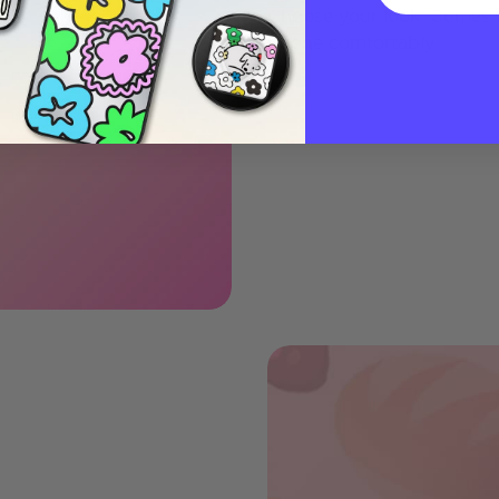
Choose your look. Comes w
phone comfortably.