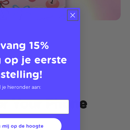
vang 15%
 op je eerste
stelling!
 je hieronder aan:
or Your Phone
 mij op de hoogte