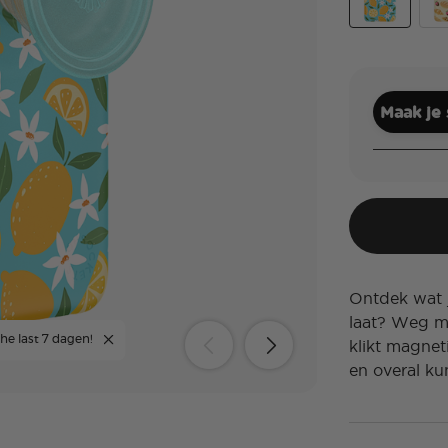
Lemon Sque
Swe
Maak je
Ontdek wat j
laat? Weg m
he last 7 dagen!
klikt magnet
en overal ku