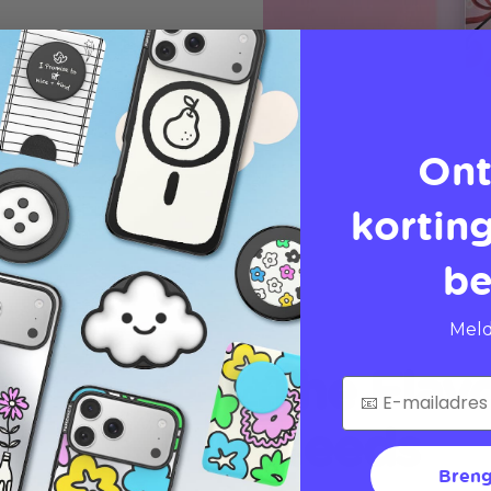
Ont
korting
be
Meld
The Flav
Needs
Breng