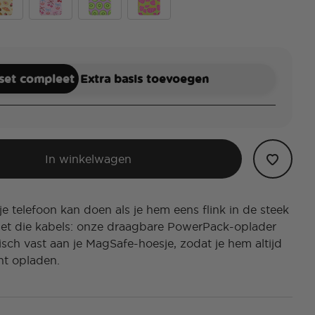
ezy
et Breads
Cherry Bows
Kiwi Slice Lilac
Hot Strawberry With Lime
 set compleet
Extra basis toevoegen
In winkelwagen
e telefoon kan doen als je hem eens flink in de steek
et die kabels: onze draagbare PowerPack-oplader
isch vast aan je MagSafe-hoesje, zodat je hem altijd
nt opladen.