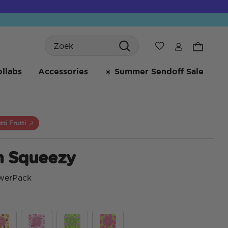
Search
Verlanglijst
llabs
Accessories
☀️ Summer Sendoff Sale
tti Frutti
 Squeezy
werPack
3,3 