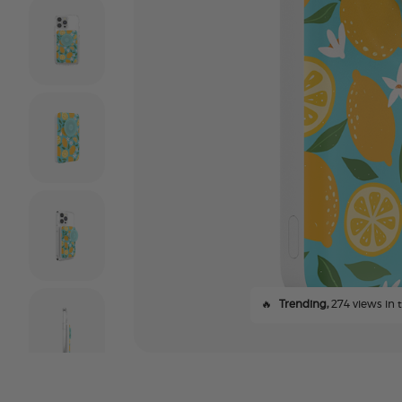
🔥
Trending,
274 views in t