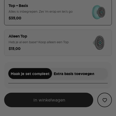
Top + Basis
Alles is inbegrepen. Zet 'm erop en let's go
$35,00
geselecteerd
Alleen Top
Heb je al een base? Koop alleen een Top
$15,00
Maak je set compleet
Extra basis toevoegen
In winkelwagen