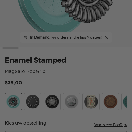
🛒
In Demand,
144 orders in the last 7 dagen!
Enamel Stamped
MagSafe PopGrip
$35,00
4,7
Stamped
Hey Dude
Hammered Sun Black
Desert Gem Bloom
Card Desert Bloom
Enamel Ham
Ena
Kies uw opstelling
Wat is een PopTop?