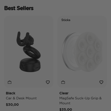
Best Sellers
Sticks
Black
Clear
T
Car & Desk Mount
MagSafe Suck-Up Grip &
M
Mount
$30,00
$
$35,00