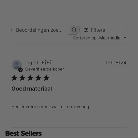
Filters
Beoordelingen zoeken
Sorteren op
:
Met media
Publ
Inge L.
🇧🇪
19/08/24
Geverifieerde koper
Goed materiaal
Heel tevreden van kwaliteit en levering
Best Sellers