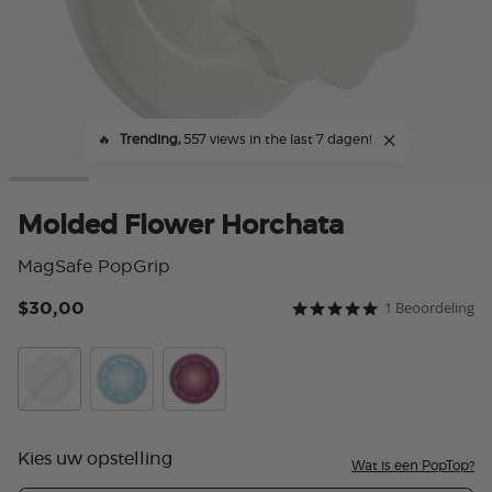
🔥
Trending,
557 views in the last 7 dagen!
Molded Flower Horchata
MagSafe PopGrip
$30,00
1 Beoordeling
5 van 5 klantbeoordeli
5.0 star rating
Horchata
Blue Sigh
Red Wine
Kies uw opstelling
Wat is een PopTop?