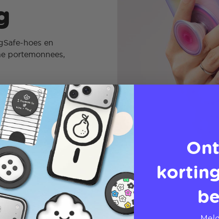
g
agSafe-hoes en
he portemonnees,
Ont
korting
be
Meld