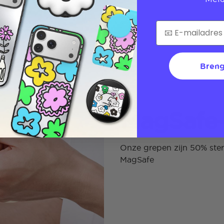
Breng
MagSafe-
Onze grepen zijn 50% ste
MagSafe