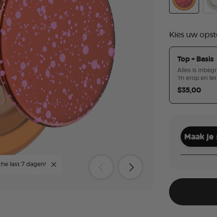
Aluminum Cl
Ena
Kies uw opst
Top + Basis
Alles is inbeg
'm erop en let
$35,00
Maak je
the last 7 dagen!