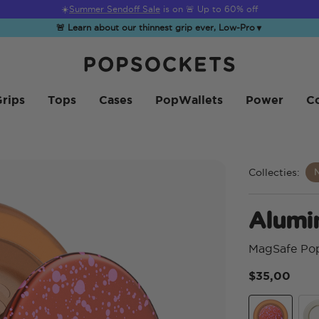
☀️
Summer Sendoff Sale
is on 🚨 Up to 60% off
🚨 Learn about our thinnest grip ever, Low-Pro
▼
PopSockets Startpagina
rips
Tops
Cases
PopWallets
Power
Co
Collecties:
Alumi
MagSafe Po
$35,00