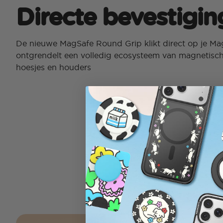
Directe bevestigin
De nieuwe MagSafe Round Grip klikt direct op je M
ontgrendelt een volledig ecosysteem van magnetisc
hoesjes en houders