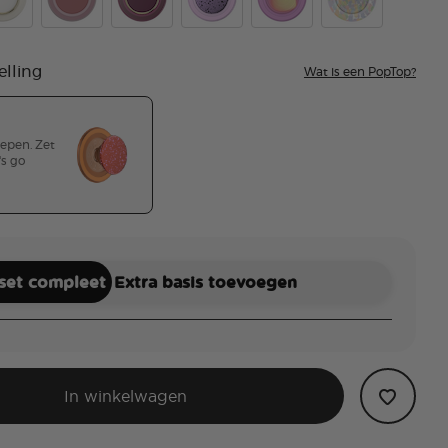
ay Speckle
mel Coconut Cream
PopOut Clay
Enamel Red Wine
Aluminum Sugar Plum Speckle
Aurange
Rainbow Glass
elling
Wat is een PopTop?
repen. Zet
's go
geselecteerd
 set compleet
Extra basis toevoegen
In winkelwagen