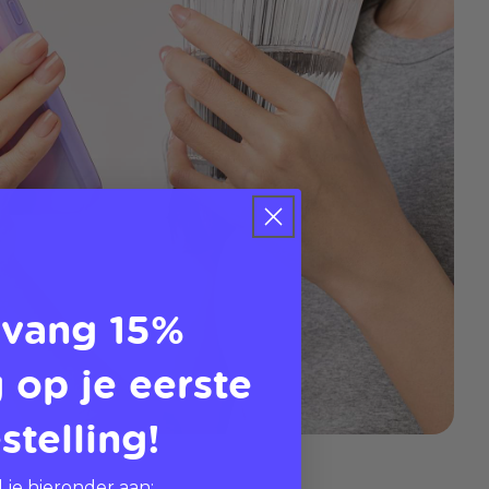
vang 15%
 op je eerste
stelling!
 je hieronder aan: