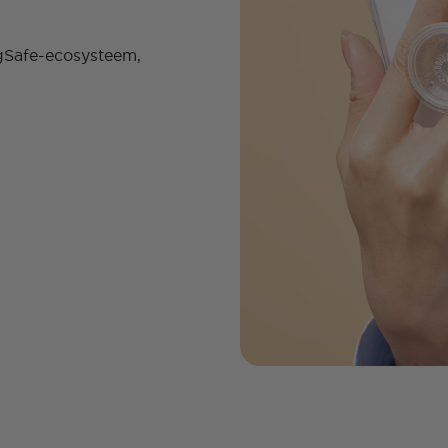
gSafe-ecosysteem,