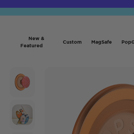
New &
Custom
MagSafe
PopG
Featured