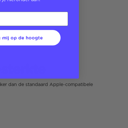
 mij op de hoogte
sterkte
rker dan de standaard Apple-compatibele