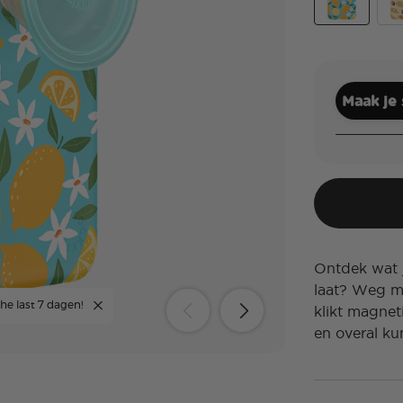
Lemon Sque
Swe
Maak je
Ontdek wat j
laat? Weg m
he last 7 dagen!
klikt magnet
en overal ku