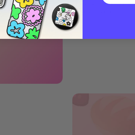
Choose your look. Comes w
phone comfortably.