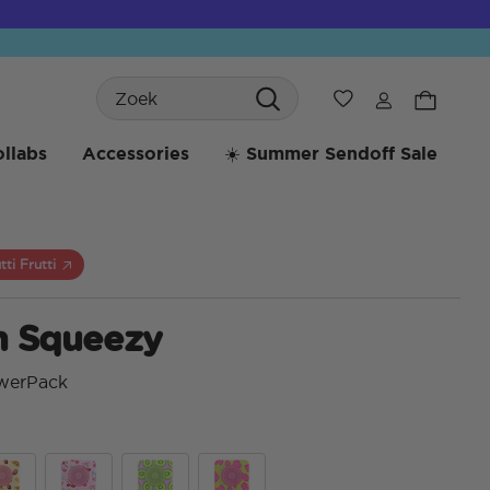
Search
Verlanglijst
llabs
Accessories
☀️ Summer Sendoff Sale
tti Frutti
 Squeezy
werPack
3,3 