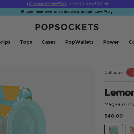
☀️
Summer Sendoff Sale
is on 🚨 Up to 60% off
🚨 Leer meer over onze dunste grip ooit, Low-Pro
▼
PopSockets Startpagina
rips
Tops
Cases
PopWallets
Power
Co
Collectie:
Tu
Lemon
MagSafe Po
$40,00