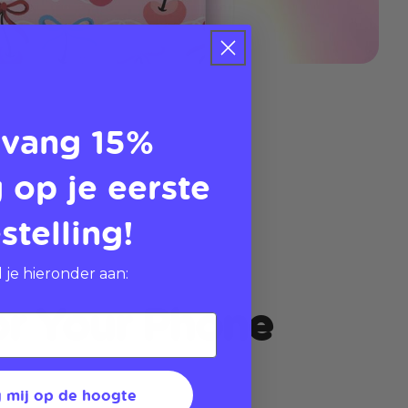
vang 15%
 op je eerste
stelling!
 je hieronder aan:
or Your Phone
 mij op de hoogte