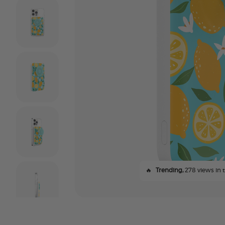
🔥
Trending,
278 views in t