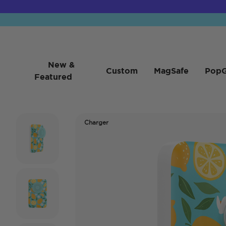
New &
Custom
MagSafe
PopG
Featured
Charger