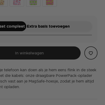
ezy
et Breads
Cherry Bows
Kiwi Slice Lilac
Hot Strawberry With Lime
 set compleet
Extra basis toevoegen
In winkelwagen
e telefoon kan doen als je hem eens flink in de steek
et die kabels: onze draagbare PowerPack-oplader
isch vast aan je MagSafe-hoesje, zodat je hem altijd
nt opladen.