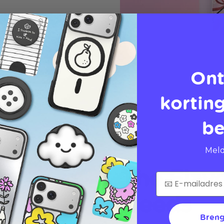
Ont
korting
be
Meld
The Flav
Needs
Breng