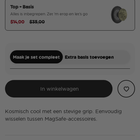
Top + Basis
Alles is inbegrepen. Zet 'm erop en let's go
Price reduced from
to
$14,00
$35,00
geselecteerd
Maak je set compleet
Extra basis toevoegen
In winkelwagen
Kosmisch cool met een stevige grip. Eenvoudig
wisselen tussen MagSafe-accessoires.