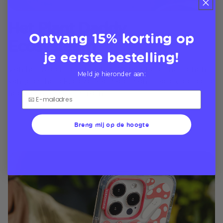
Het Plant Daddy
Ontvang 15% korting op
Ecosysteem
je eerste bestelling!
Van het water geven aan je Monstera tot het tonen
Meld je hieronder aan:
van je esthetiek, deze MagSafe Plant Daddy-collectie
heeft een frisse uitstraling
Breng mij op de hoogte