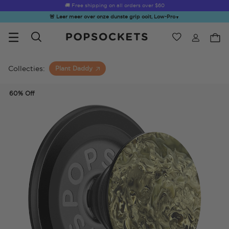
🚚 Free shipping on all orders over
$60
🚨 Leer meer over onze dunste grip ooit, Low-Pro
▼
Verlanglijst
Bestsellers
PopSockets Startpagina
Collecties:
Plant Daddy
60% Off
☀️ Summer
Hello Kitty®
Second
Sea Spell
Sug
Sendoff Sale
and Friends
Morning