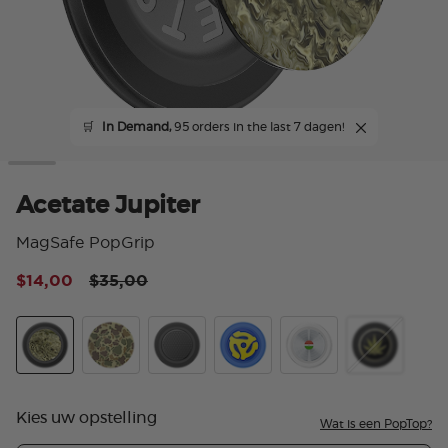
🛒
In Demand,
95 orders in the last 7 dagen!
Acetate Jupiter
MagSafe PopGrip
Price reduced from
to
$14,00
$35,00
5 v
Acetate Jupiter
Bruce
Aluminum Speakerbox
Backspin
Enamel PotL
Backspin Alumi
Kies uw opstelling
Wat is een PopTop?