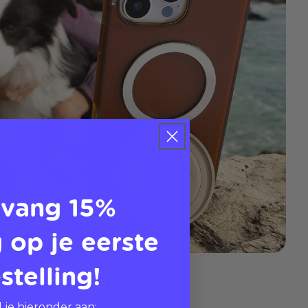
vang 15%
 op je eerste
stelling!
 je hieronder aan: