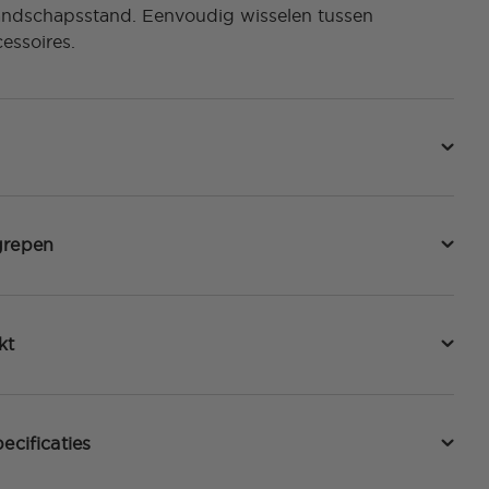
landschapsstand. Eenvoudig wisselen tussen
essoires.
grepen
kt
ecificaties