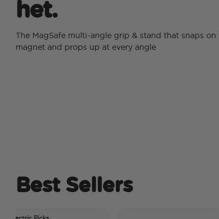
het.
The MagSafe multi-angle grip & stand that snaps on 
magnet and props up at every angle
Best Sellers
c Picks