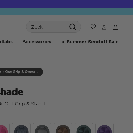
Search
Verlanglijst
llabs
Accessories
☀️ Summer Sendoff Sale
ck-Out Grip & Stand
shade
k-Out Grip & Stand
5 va