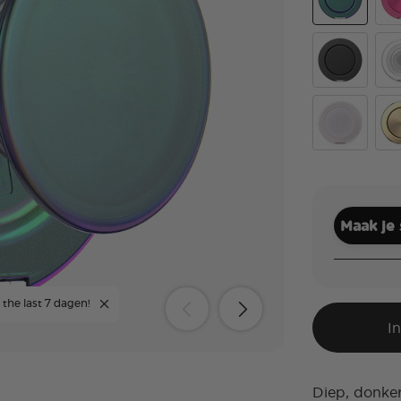
Nightshade
Alu
Black
Cle
White Opale
Alu
Maak je
 the last 7 dagen!
I
Diep, donker