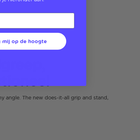
 mij op de hoogte
greep,
tioneel
y angle. The new does-it-all grip and stand,