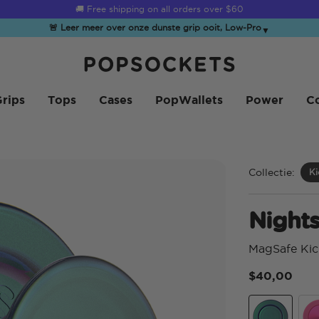
☀️
Summer Sendoff Sale
is on 🚨 Up to 60% off
🚨 Leer meer over onze dunste grip ooit, Low-Pro
▼
PopSockets Startpagina
rips
Tops
Cases
PopWallets
Power
Co
Collectie:
Ki
Night
MagSafe Kic
$40,00