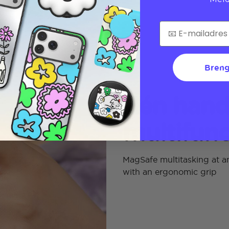
Breng
Eén hand
multifunc
MagSafe multitasking at an
with an ergonomic grip