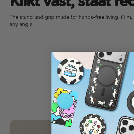
Klikt vast, staat r
The stand and grip made for hands-free living. Film, 
any angle