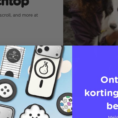
echtop
scroll, and more at
Ont
korting
be
Meld