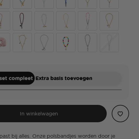
er Black
d Mariner Links
Fish On
Pool
King Cobra Cobalt
Gold Links
Riviera
an Leather Tan
Pank
Coral Pearl Clam Charm
Rope Chain EP Charmed
Haute House
Lost in a Book
lle Blue Scrunchie
u Pink Scrunchie
Viva Tokens
Silver Box Chain
Gumballs
Chrome Siren
Waxy Shimmer F
 set compleet
Extra basis toevoegen
In winkelwagen
ast bij alles. Onze polsbandjes worden door je