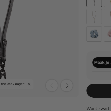
Vegan Leath
Gol
Pearlescent
Veg
Polka Dot Tu
Tut
Maak je
 the last 7 dagen!
Want zwart p