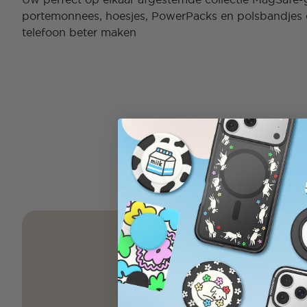
portemonnees, hoesjes, PowerPacks en polsbandjes 
telefoon beter maken