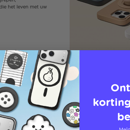
die het leven met uw
Ont
korting
be
Meld