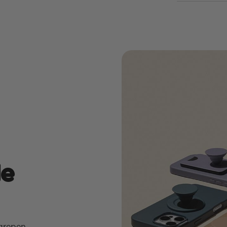
de
grepen,