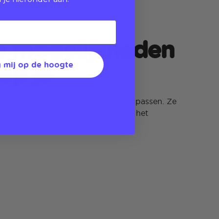
e mogelijkheden
op je
 mij op de hoogte
 MagSafe-grepen die bij je stemming passen. Ze
oudige verwisselbaarheid en maken het
s moeiteloos.