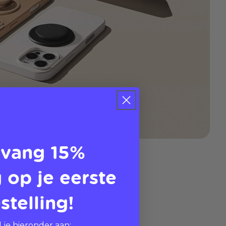
vang 15%
 op je eerste
stelling!
 je hieronder aan: