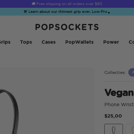
☀️
Summer Sendoff Sale
is on 🚨 Up to 60% off
🚨 Learn about our thinnest grip ever, Low-Pro
▼
PopSockets Startpagina
rips
Tops
Cases
PopWallets
Power
Co
Collecties:
Vegan
Phone Wrist
$25,00