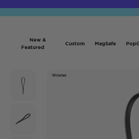
New &
Custom
MagSafe
PopG
Featured
Wristlet