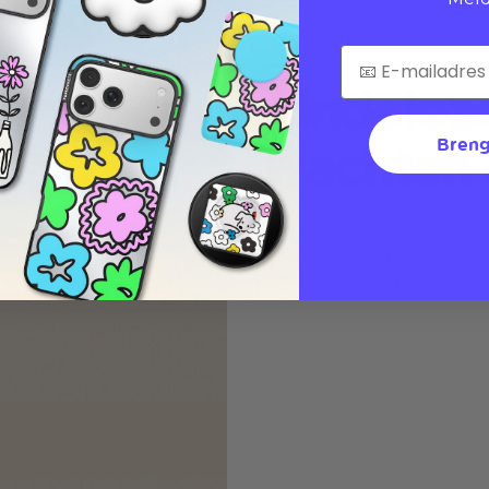
Eindeloz
wachten 
Breng
Klik naadloos in stijl met
zijn ontworpen voor eenv
combineren van accessoire