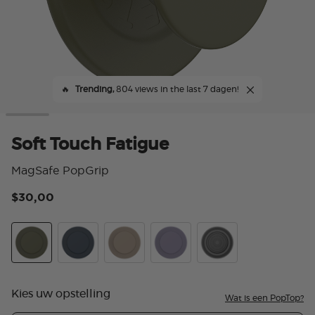
🔥
Trending,
804 views in the last 7 dagen!
Soft Touch Fatigue
MagSafe PopGrip
$30,00
3,9
Soft Touch Fatigue
Soft Touch Navy
Soft Touch Latte
Soft Touch Dusk
Translucent Black
Kies uw opstelling
Wat is een PopTop?