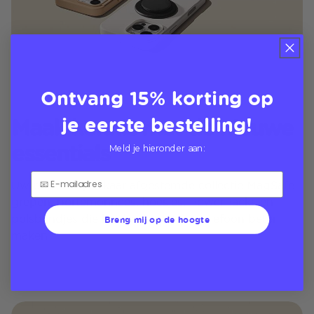
Ontvang 15% korting op
je eerste bestelling!
Maak kennis met de nieuwe
essentials
Meld je hieronder aan:
Uw perfect op elkaar afgestemde collectie MagSafe-
grepen, portemonnees, hoesjes, PowerPacks en
polsbandjes die het leven met uw telefoon beter
Breng mij op de hoogte
maken