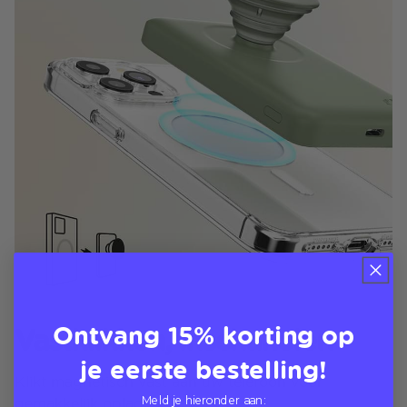
Ontvang 15% korting op
Vastklikken, inschakelen
je eerste bestelling!
Klikt magnetisch vast aan uw telefoon voor
Meld je hieronder aan:
gemakkelijk opladen