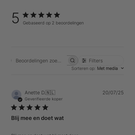
5
Gebaseerd op 2 beoordelingen
Filters
Beoordelingen zoeken
Sorteren op
:
Met media
Publ
Anette D.
🇳🇱
20/07/25
Geverifieerde koper
Blij mee en doet wat