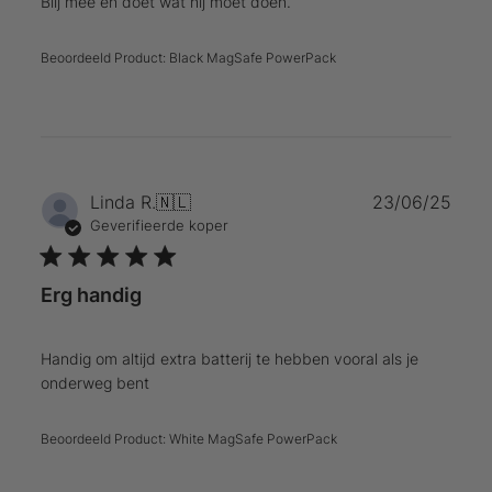
Blij mee en doet wat hij moet doen.
Beoordeeld Product:
Black MagSafe PowerPack
Publ
Linda R.
🇳🇱
23/06/25
Geverifieerde koper
Erg handig
Handig om altijd extra batterij te hebben vooral als je
onderweg bent
Beoordeeld Product:
White MagSafe PowerPack