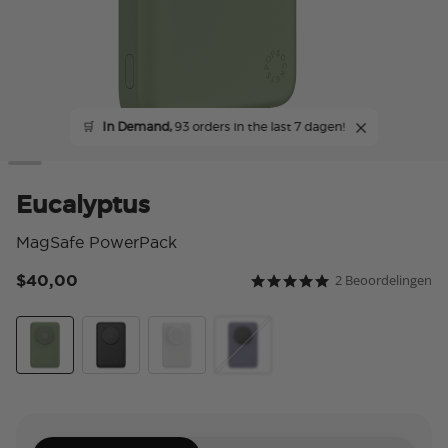
🛒
In Demand,
93 orders in the last 7 dagen!
Eucalyptus
MagSafe PowerPack
$40,00
2 Beoordelingen
5 van 5 klantbeoordeling
5.0 star rating
Eucalyptus
Black
White
Dusk