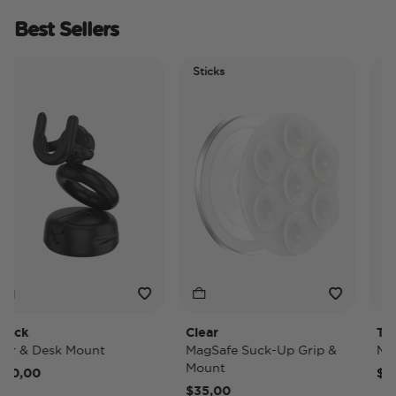
Best Sellers
Sticks
Electr
Tidep
ck
Clear
Tidep
 & Desk Mount
MagSafe Suck-Up Grip &
MagSa
Mount
,00
$40,
$35,00