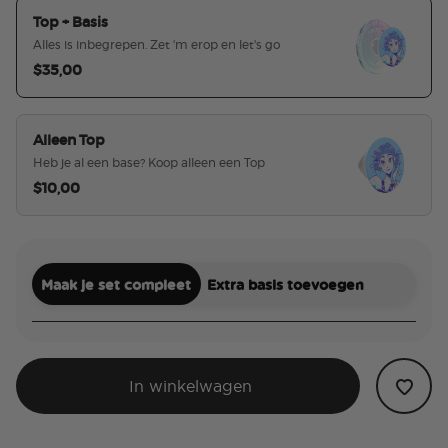
Top + Basis
Alles is inbegrepen. Zet 'm erop en let's go
$35,00
geselecteerd
Alleen Top
Heb je al een base? Koop alleen een Top
$10,00
Maak je set compleet
Extra basis toevoegen
In winkelwagen