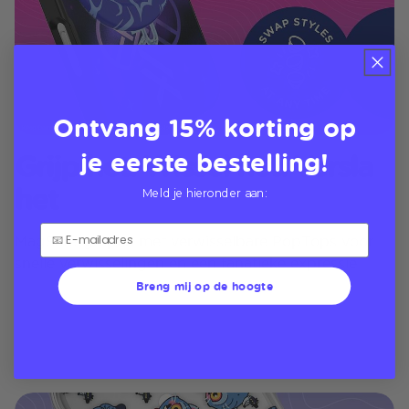
Ontvang 15% korting op
je eerste bestelling!
Grijp het. Wissel het. Versla
het
Meld je hieronder aan:
MagSafe-grepen met verwisselbare PopTops voor
snelle verwisselingen en een fanatieke expressie
Breng mij op de hoogte