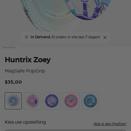
🛒
In Demand,
51 orders in the last 7 dagen!
Huntrix Zoey
MagSafe PopGrip
$35,00
3,6
Huntrix Zoey
Huntrix Mira
Huntrix Rumi
Saja Boys
Derpy Tiger
Kies uw opstelling
Wat is een PopTop?