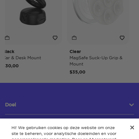
ack
Clear
Tide
r & Desk Mount
MagSafe Suck-Up Grip &
MagS
Mount
30,00
$40
$35,00
Doel
Hi! We gebruiken cookies op deze website om onze
Klantenservice
site te beheren, voor analytische doeleinden en voor