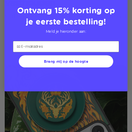
vasthouden
Ontvang 15% korting op
Sterk, MagSafe houdt uw Kindle veilig met een band
je eerste bestelling!
die moeilijk te verbreken is
Meld je hieronder aan:
Breng mij op de hoogte