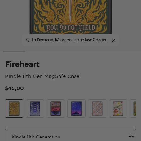
🛒
In Demand,
141 orders in the last 7 dagen!
Fireheart
Kindle 11th Gen MagSafe Case
$45,00
4,7
Fireheart
Curse Breaker
Archeron Dresser
Starfall
Desert Crochet
Wild Blooms
The 