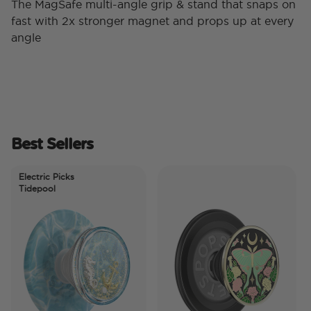
The MagSafe multi-angle grip & stand that snaps on
fast with 2x stronger magnet and props up at every
angle
Best Sellers
Electric Picks
Tidepool