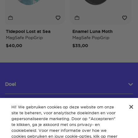
idepool Lost at Sea
Enamel Luna Moth
Iri
agSafe PopGrip
MagSafe PopGrip
Mag
40,00
$35,00
$3
Doel
Hi! We gebruiken cookies op deze website om onze
Klantenservice
site te beheren, voor analytische doeleinden en voor
gepersonaliseerde marketing. Door op "Accepteren"
te klikken, ga je akkoord met ons privacy- en
cookiebeleid. Voor meer informatie over hoe we
Over
cookies gebruiken en jouw cookie-opties, klik op meer