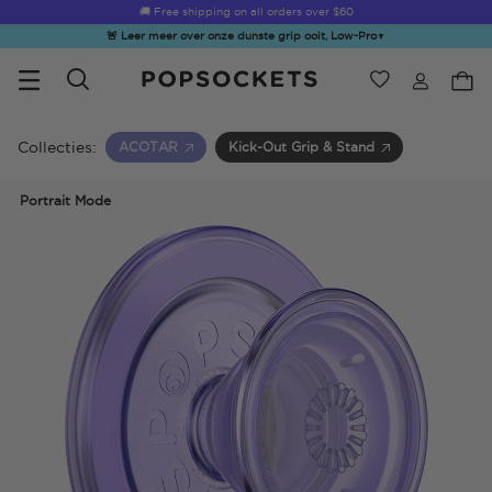
Summer Sendoff Sale
🚚 Free shipping on all orders over
$60
🚨 Leer meer over onze dunste grip ooit, Low-Pro
▼
Verlanglijst
Bestsellers
PopSockets Startpagina
Collecties:
ACOTAR
Kick-Out Grip & Stand
Portrait Mode
☀️ Summer
Hello Kitty®
Second
Sea Spell
Sug
Sendoff Sale
and Friends
Morning