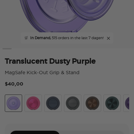
🛒
In Demand,
515 orders in the last 7 dagen!
Translucent Dusty Purple
MagSafe Kick-Out Grip & Stand
$40,00
4,7
Translucent Dusty Purple
Aluminum Fuchsia
Aluminum Knurl Navy
Aluminum Knurl Gunmetal
Aluminum Cocoa
Aluminum Te
Alu