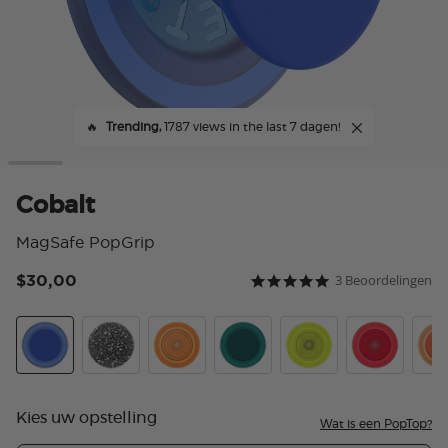
🔥
Trending,
1787 views in the last 7 dagen!
Cobalt
MagSafe PopGrip
$30,00
3 Beoordelingen
5 van 5 klantbeoordeling
5.0 star rating
Cobalt
Black Speckle
Orange Zest
Fresh Pine
Chartreuly
Blanchette 
Alu
Kies uw opstelling
Wat is een PopTop?