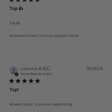
Top 👍
Top 👍
Beoordeeld Product:
Chartreuly MagSafe PopGrip
Publ
Ludovica B.
🇳🇱
16/10/24
Geverifieerde koper
Top!
Hij werkt goed. Is mooi en superhandig.