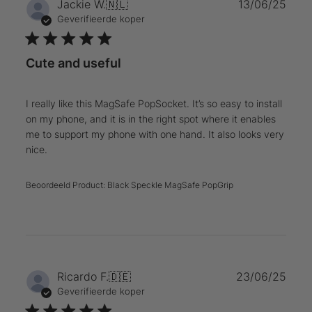
Publ
Jackie W.
🇳🇱
13/06/25
Geverifieerde koper
Cute and useful
I really like this MagSafe PopSocket. It’s so easy to install
on my phone, and it is in the right spot where it enables
me to support my phone with one hand. It also looks very
nice.
Beoordeeld Product:
Black Speckle MagSafe PopGrip
Publ
Ricardo F.
🇩🇪
23/06/25
Geverifieerde koper