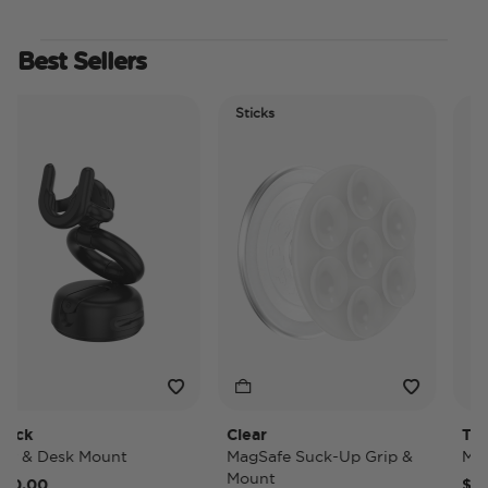
Best Sellers
Sticks
Electri
Tidepo
k
Clear
Tidepo
& Desk Mount
MagSafe Suck-Up Grip &
MagSaf
Mount
,00
$40,0