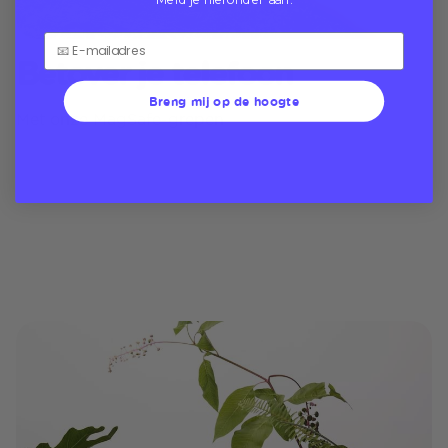
Betover je telefoon
Breng mij op de hoogte
Met onze MagSafe-grepen