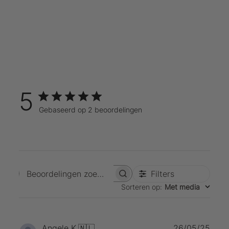
5
Gebaseerd op 2 beoordelingen
Filters
Beoordelingen zoeken
Sorteren op
:
Met media
Publ
Angele K.
🇳🇱
26/05/25