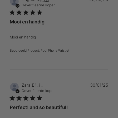
Geverifieerde koper
Mooi en handig
Mooi en handig
Beoordeeld Product:
Pool Phone Wristlet
Publ
Zara E.
🇮🇪
30/01/25
Geverifieerde koper
Perfect! and so beautiful!