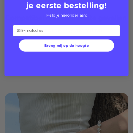
je eerste bestelling!
Compatibel met de meeste gevallen
Meld je hieronder aan:
Add an extra level of security and fashion
Breng mij op de hoogte