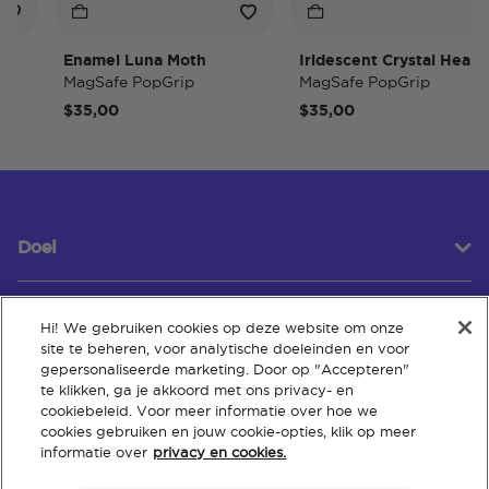
Enamel Luna Moth
Iridescent Crystal Heart
MagSafe PopGrip
MagSafe PopGrip
$35,00
$35,00
Doel
Hi! We gebruiken cookies op deze website om onze
Klantenservice
site te beheren, voor analytische doeleinden en voor
gepersonaliseerde marketing. Door op "Accepteren"
te klikken, ga je akkoord met ons privacy- en
cookiebeleid. Voor meer informatie over hoe we
Over
cookies gebruiken en jouw cookie-opties, klik op meer
informatie over
privacy en cookies.