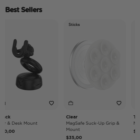
Best Sellers
Sticks
Elect
Tidep
ck
Clear
Tidep
 & Desk Mount
MagSafe Suck-Up Grip &
MagSa
Mount
0,00
$40,
$35,00