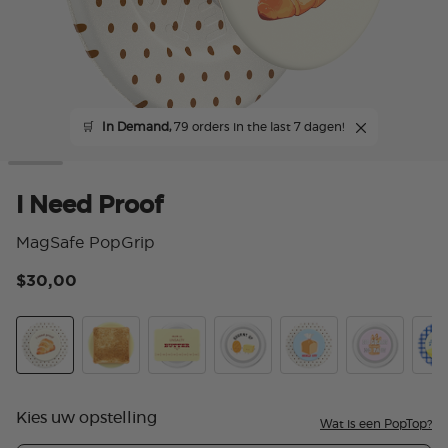
🛒
In Demand,
79 orders in the last 7 dagen!
I Need Proof
MagSafe PopGrip
$30,00
4,7
I Need Proof
PopOut Toast
Unsalty
Churnt Up
Heels Off
No Grain No 
So S
Kies uw opstelling
Wat is een PopTop?