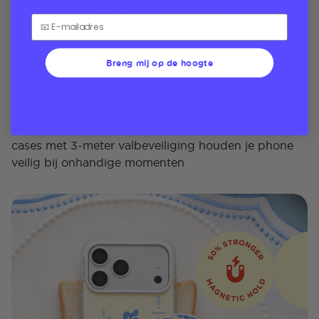
Breng mij op de hoogte
Case Safety
cases met 3-meter valbeveiliging houden je phone
veilig bij onhandige momenten