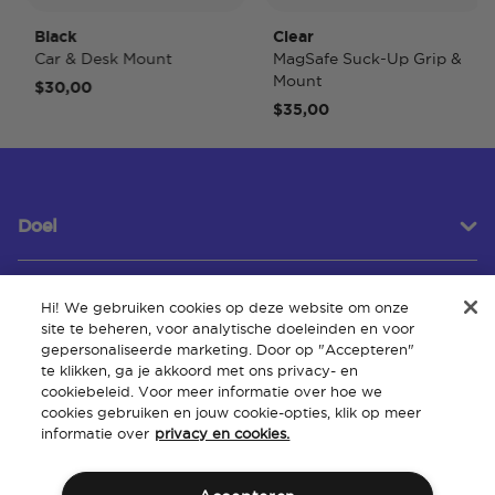
Black
Clear
Ti
Car & Desk Mount
MagSafe Suck-Up Grip &
Ma
Mount
$30,00
$4
$35,00
Doel
Hi! We gebruiken cookies op deze website om onze
Klantenservice
site te beheren, voor analytische doeleinden en voor
gepersonaliseerde marketing. Door op "Accepteren"
te klikken, ga je akkoord met ons privacy- en
cookiebeleid. Voor meer informatie over hoe we
Over
cookies gebruiken en jouw cookie-opties, klik op meer
informatie over
privacy en cookies.