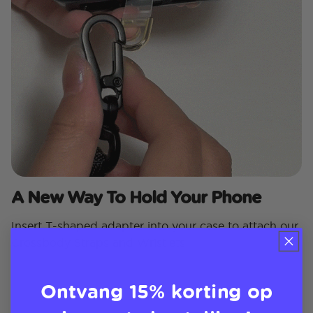
A New Way To Hold Your Phone
Insert T-shaped adapter into your case to attach our
Crossbody Straps and Wristlets
Ontvang 15% korting op