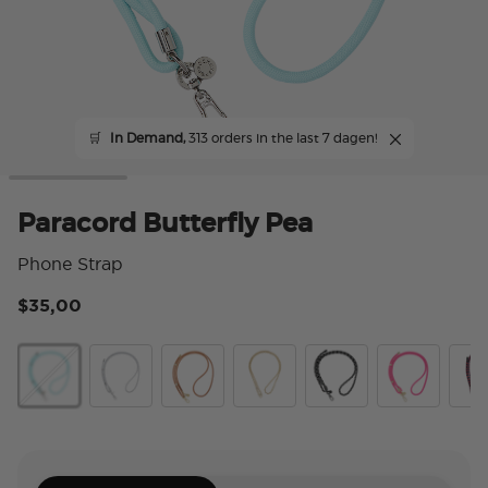
🛒
In Demand,
313 orders in the last 7 dagen!
Paracord Butterfly Pea
Phone Strap
$35,00
3,6
Paracord Butterfly Pea
Silver
Cognac
Gold Links
Paracord Black
Paracord Boc
Prep