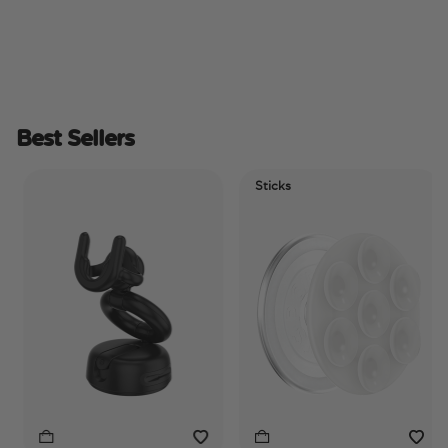
Best Sellers
Sticks
El
T