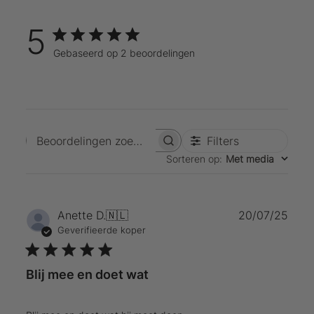
5
Gebaseerd op 2 beoordelingen
Filters
Beoordelingen zoeken
Sorteren op
:
Met media
Publ
Anette D.
🇳🇱
20/07/25
Geverifieerde koper
Blij mee en doet wat