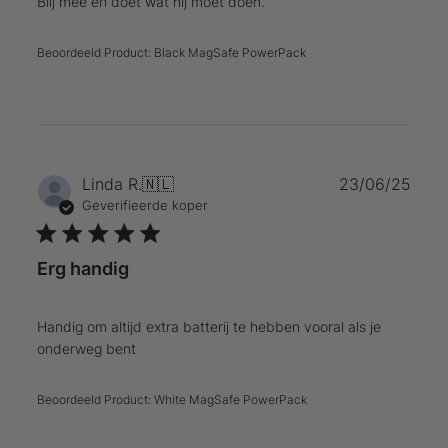
Blij mee en doet wat hij moet doen.
Beoordeeld Product:
Black MagSafe PowerPack
Publ
Linda R.
🇳🇱
23/06/25
Geverifieerde koper
Erg handig
Handig om altijd extra batterij te hebben vooral als je
onderweg bent
Beoordeeld Product:
White MagSafe PowerPack