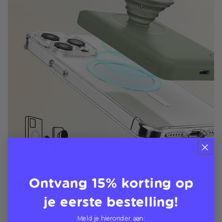
Ontvang 15% korting op
Vastklikken, inschakelen
je eerste bestelling!
Klikt magnetisch vast aan uw telefoon voor
Meld je hieronder aan:
gemakkelijk opladen