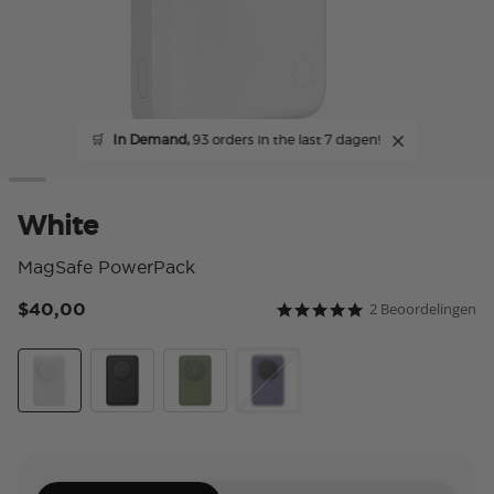
🛒
In Demand,
93 orders in the last 7 dagen!
White
MagSafe PowerPack
$40,00
2 Beoordelingen
5 van 5 klantbeoordeling
5.0 star rating
White
Black
Eucalyptus
Dusk