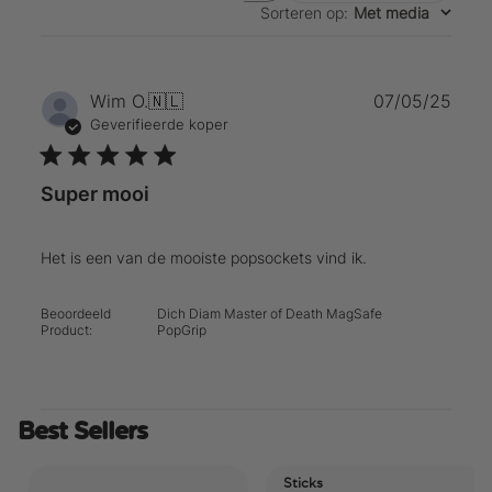
Sorteren op
:
Met media
Publ
Wim O.
🇳🇱
07/05/25
Geverifieerde koper
Super mooi
Het is een van de mooiste popsockets vind ik.
Beoordeeld
Dich Diam Master of Death MagSafe
Product:
PopGrip
Best Sellers
Sticks