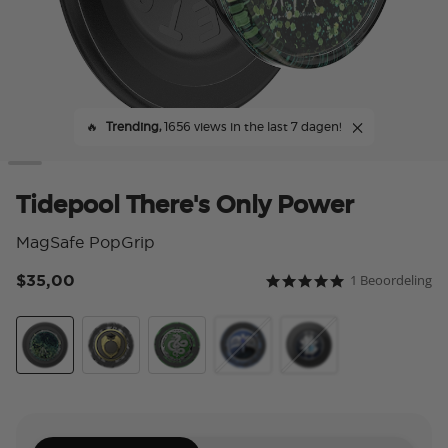
🔥
Trending,
1656 views in the last 7 dagen!
Tidepool There's Only Power
MagSafe PopGrip
$35,00
1 Beoordeling
4,1 van 5 klantbeoordel
5.0 star rating
There's Only Power
Marvolos Ring
Horcrux Nagini
Diadem
Dich Diam Master of 